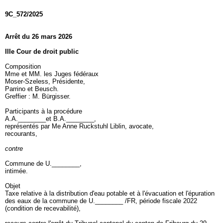
9C_572/2025
Arrêt du 26 mars 2026
IIIe Cour de droit public
Composition
Mme et MM. les Juges fédéraux
Moser-Szeless, Présidente,
Parrino et Beusch.
Greffier : M. Bürgisser.
Participants à la procédure
A.A.________et B.A.________,
représentés par Me Anne Ruckstuhl Liblin, avocate,
recourants,
contre
Commune de U.________,
intimée.
Objet
Taxe relative à la distribution d'eau potable et à l'évacuation et l'épuration
des eaux de la commune de U.________ /FR, période fiscale 2022
(condition de recevabilité),