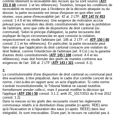
contrôle librement la recevabilité des recours qui lui sont soumis (
ATF
151 II 68
consid. 1 et les références). Toutefois, lorsque les conditions de
recevabilité ne ressortent pas à l'évidence de la décision attaquée ou du
dossier, la partie recourante est tenue d'exposer en quoi elles sont
réunies, sous peine d'irrecevabilité (
art. 42 al. 2 LTF
;
ATF 147 IV 453
consid. 1.4.8 et les références). Une exigence de motivation accrue
prévaut pour la violation des droits constitutionnels tels que la prohibition
de l'arbitraire, ainsi que celle de dispositions de droit cantonal (ou
communal). Selon le principe d'allégation, la partie recourante doit
expliquer de façon circonstanciée en quoi consiste la violation,
respectivement où réside l'arbitraire (
art. 106 al. 2 LTF
; cf.
ATF 150 I 80
consid. 2.1 et les références). En particulier, la partie recourante peut
faire valoir que l'application du droit cantonal consacre une violation du
droit fédéral, comme l'interdiction de l'arbitraire (
art. 9 Cst.
) ou la garantie
d'autres droits constitutionnels (
ATF 145 I 108
consid. 4.4 et les
références), mais doit formuler des griefs de manière conforme aux
exigences de l'
art. 106 al. 2 LTF
(
ATF 143 I 321
consid. 6.1).
2.
La constitutionnalité d'une disposition de droit cantonal ou communal peut
être examinée, à titre préjudiciel, dans le cadre d'un contrôle concret de la
norme, c'est-à-dire en rapport avec un acte d'application. Si cette norme
s'avérait inconstitutionnelle, le Tribunal fédéral ne saurait toutefois
formellement annuler celle-ci, mais il pourrait modifier la décision qui
l'applique (
ATF 150 I 50
consid. 3.1.2; arrêt 2C_1017/2011 du 8 mai 2012
consid. 1.2).
Dans la mesure où les griefs des recourants visent les règlements
communaux relatifs à la distribution d'eau potable (ci-après: RDE) ainsi
qu'à l'évacuation et à l'épuration des eaux (ci-après: REEE) dans leur
intégralité, ils sont irrecevables. D'une part, le recours ne satisfait pas à