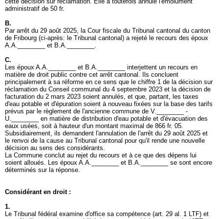
cette décision sur réclamation. Elle a toutefois annulé l'émolument
administratif de 50 fr.
B.
Par arrêt du 29 août 2025, la Cour fiscale du Tribunal cantonal du canton
de Fribourg (ci-après: le Tribunal cantonal) a rejeté le recours des époux
A.A.________ et B.A.________.
C.
Les époux A.A.________ et B.A.________ interjettent un recours en
matière de droit public contre cet arrêt cantonal. Ils concluent
principalement à sa réforme en ce sens que le chiffre 1 de la décision sur
réclamation du Conseil communal du 4 septembre 2023 et la décision de
facturation du 2 mars 2023 soient annulés, et que, partant, les taxes
d'eau potable et d'épuration soient à nouveau fixées sur la base des tarifs
prévus par le règlement de l'ancienne commune de V.________ -
U.________ en matière de distribution d'eau potable et d'évacuation des
eaux usées, soit à hauteur d'un montant maximal de 866 fr. 05.
Subsidiairement, ils demandent l'annulation de l'arrêt du 29 août 2025 et
le renvoi de la cause au Tribunal cantonal pour qu'il rende une nouvelle
décision au sens des considérants.
La Commune conclut au rejet du recours et à ce que des dépens lui
soient alloués. Les époux A.A.________ et B.A.________ se sont encore
déterminés sur la réponse.
Considérant en droit :
1.
Le Tribunal fédéral examine d'office sa compétence (
art. 29 al. 1 LTF
) et