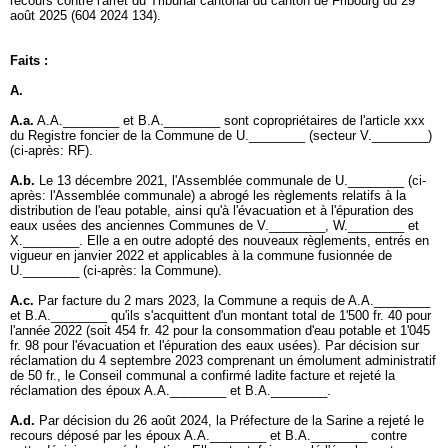
recours contre l'arrêt du Tribunal cantonal du canton de Fribourg du 29
août 2025 (604 2024 134).
Faits :
A.
A.a.
A.A.________ et B.A.________ sont copropriétaires de l'article xxx
du Registre foncier de la Commune de U.________ (secteur V.________)
(ci-après: RF).
A.b.
Le 13 décembre 2021, l'Assemblée communale de U.________ (ci-
après: l'Assemblée communale) a abrogé les règlements relatifs à la
distribution de l'eau potable, ainsi qu'à l'évacuation et à l'épuration des
eaux usées des anciennes Communes de V.________, W.________ et
X.________. Elle a en outre adopté des nouveaux règlements, entrés en
vigueur en janvier 2022 et applicables à la commune fusionnée de
U.________ (ci-après: la Commune).
A.c.
Par facture du 2 mars 2023, la Commune a requis de A.A.________
et B.A.________ qu'ils s'acquittent d'un montant total de 1'500 fr. 40 pour
l'année 2022 (soit 454 fr. 42 pour la consommation d'eau potable et 1'045
fr. 98 pour l'évacuation et l'épuration des eaux usées). Par décision sur
réclamation du 4 septembre 2023 comprenant un émolument administratif
de 50 fr., le Conseil communal a confirmé ladite facture et rejeté la
réclamation des époux A.A.________ et B.A.________.
A.d.
Par décision du 26 août 2024, la Préfecture de la Sarine a rejeté le
recours déposé par les époux A.A.________ et B.A.________ contre