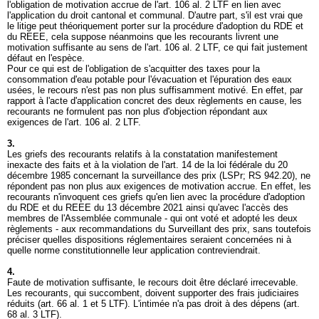
l'obligation de motivation accrue de l'
art. 106 al. 2 LTF
en lien avec
l'application du droit cantonal et communal. D'autre part, s'il est vrai que
le litige peut théoriquement porter sur la procédure d'adoption du RDE et
du REEE, cela suppose néanmoins que les recourants livrent une
motivation suffisante au sens de l'
art. 106 al. 2 LTF
, ce qui fait justement
défaut en l'espèce.
Pour ce qui est de l'obligation de s'acquitter des taxes pour la
consommation d'eau potable pour l'évacuation et l'épuration des eaux
usées, le recours n'est pas non plus suffisamment motivé. En effet, par
rapport à l'acte d'application concret des deux règlements en cause, les
recourants ne formulent pas non plus d'objection répondant aux
exigences de l'
art. 106 al. 2 LTF
.
3.
Les griefs des recourants relatifs à la constatation manifestement
inexacte des faits et à la violation de l'art. 14 de la loi fédérale du 20
décembre 1985 concernant la surveillance des prix (LSPr; RS 942.20), ne
répondent pas non plus aux exigences de motivation accrue. En effet, les
recourants n'invoquent ces griefs qu'en lien avec la procédure d'adoption
du RDE et du REEE du 13 décembre 2021 ainsi qu'avec l'accès des
membres de l'Assemblée communale - qui ont voté et adopté les deux
règlements - aux recommandations du Surveillant des prix, sans toutefois
préciser quelles dispositions réglementaires seraient concernées ni à
quelle norme constitutionnelle leur application contreviendrait.
4.
Faute de motivation suffisante, le recours doit être déclaré irrecevable.
Les recourants, qui succombent, doivent supporter des frais judiciaires
réduits (
art. 66 al. 1 et 5 LTF
). L'intimée n'a pas droit à des dépens (
art.
68 al. 3 LTF
).