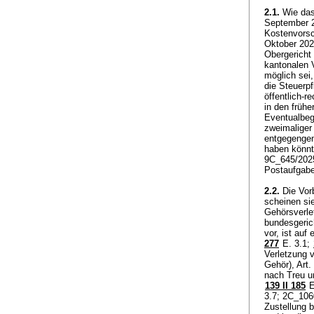
2.1.
Wie das 
September 20
Kostenvorsch
Oktober 202
Obergericht
kantonalen 
möglich sei
die Steuerpf
öffentlich-
in den frühe
Eventualbeg
zweimaliger
entgegengen
haben könnt
9C_645/2025
Postaufgabe
2.2.
Die Vorb
scheinen si
Gehörsverlet
bundesgeric
vor, ist auf
277
E. 3.1;
Verletzung 
Gehör),
Art.
nach Treu 
139 II 185
E
3.7; 2C_1060
Zustellung 