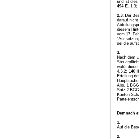
und ist dies
494
E. 1.3;
2.3.
Der Bes
darauf nicht
Abteilungsp
diesem Hint
vom 17. Feb
"Aussetzung
sei die auf
3.
Nach dem Un
Steuerpflich
wofür diese 
4.3.2;
140 II
Erteilung de
Hauptsache 
Abs. 1 BGG
Satz 2 BGG
Kanton Scha
Parteientsc
Demnach er
1.
Auf die Bes
2.