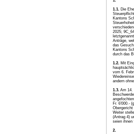
1.
1.1.
Die Ehe
Steuerpflic
Kantons Sch
Steuerhohei
verschieden
2025; 9C_6
letztgenannt
Anträge, wel
das Gesuch 
Kantons Scha
durch das B
1.2.
Mit Eing
hauptsächli
vom 6. Febr
Wiedereinse
andern ohne
1.3.
Am 14. 
Beschwerde i
angefochten
Fr. 6'000.-
Obergericht
Weiter stel
(Antrag 4) 
seien ihnen
2.