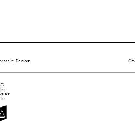
egsseite
Drucken
Grö
cht
éral
ederale
eral