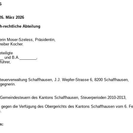
6
26. März 2026
ich-rechtliche Abteilung
erin Moser-Szeless, Präsidentin,
reiber Kocher.
teiligte
__ und B.A.________,
führer,
teuerverwaltung Schaffhausen, J.J. Wepfer-Strasse 6, 8200 Schaffhausen,
gegnerin.
d
 Gemeindesteuern des Kantons Schaffhausen, Steuerperioden 2010-2013,
gegen die Verfügung des Obergerichts des Kantons Schaffhausen vom 6. Fe
).
n: