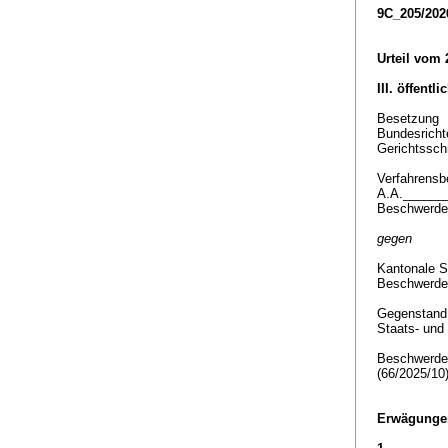
9C_205/202
Urteil vom 
III. öffentl
Besetzung
Bundesricht
Gerichtssch
Verfahrensbe
A.A.______
Beschwerde
gegen
Kantonale S
Beschwerde
Gegenstan
Staats- und
Beschwerde 
(66/2025/10
Erwägunge