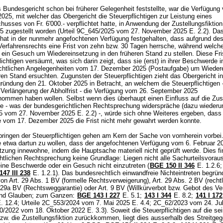
Bundesgericht schon bei früherer Gelegenheit feststellte, war die Verfügung
25, mit welcher das Obergericht die Steuerpflichtigen zur Leistung eines
usses von Fr. 6'000.- verpflichtet hatte, in Anwendung der Zustellungsfiktio
5 zugestellt worden (Urteil 9C_645/2025 vom 27. November 2025 E. 2.2). Da
 hat in der nunmehr angefochtenen Verfügung festgehalten, dass aufgrund de
Verfahrensrechts eine Frist von zehn bzw. 30 Tagen herrsche, während welche
, ein Gesuch um Wiedereinsetzung in den früheren Stand zu stellen. Diese Fr
lichtigen versäumt, was sich darin zeigt, dass sie (erst) in ihrer Beschwerde i
rechtlichen Angelegenheiten vom 17. Dezember 2025 (Postaufgabe) um Wieder
ren Stand ersuchten. Zugunsten der Steuerpflichtigen zieht das Obergericht in
ründung den 21. Oktober 2025 in Betracht, an welchem die Steuerpflichtigen 
 Verlängerung der Abholfrist - die Verfügung vom 26. September 2025
ommen haben wollen. Selbst wenn dies überhaupt einen Einfluss auf die Zuste
e - was der bundesgerichtlichen Rechtsprechung widerspräche (dazu wiederum
 vom 27. November 2025 E. 2.2) -, würde sich ohne Weiteres ergeben, dass 
 vom 17. Dezember 2025 die Frist nicht mehr gewahrt werden konnte.
ringen der Steuerpflichtigen gehen am Kern der Sache von vornherein vorbei
e etwa dartun zu wollen, dass der angefochtenen Verfügung vom 6. Februar 2
zung innewohne, indem die Hauptsache materiell nicht geprüft werde. Dies fin
htlichen Rechtsprechung keine Grundlage: Liegen nicht alle Sachurteilsvora
 eine Beschwerde oder ein Gesuch nicht einzutreten (
BGE 150 II 346
E. 1.2.6
147 III 238
E. 1.2.1). Das bundesrechtlich einwandfreie Nichteintreten begrün
von
Art. 29 Abs. 1 BV
(formelle Rechtsverweigerung),
Art. 29 Abs. 2 BV
(recht
 29a BV
(Rechtsweggarantie) oder
Art. 9 BV
(Willkürverbot bzw. Gebot des Ve
und Glauben; zum Ganzen:
BGE 143 I 227
E. 5.1
;
143 I 344
E. 8.2
;
141 I 172
. 12.4; Urteile 2C_553/2024 vom 7. Mai 2025 E. 4.4; 2C_62/2023 vom 24. Jul
/2022 vom 18. Oktober 2022 E. 3.3). Soweit die Steuerpflichtigen auf die sei
bzw. die Zustellungsfiktion zurückkommen, liegt dies ausserhalb des Streitge