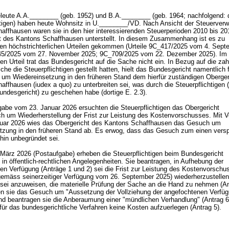
leute A.A.________ (geb. 1952) und B.A.________ (geb. 1964; nachfolgend: 
htigen) haben heute Wohnsitz in U.________/VD. Nach Ansicht der Steuerverw
affhausen waren sie in den hier interessierenden Steuerperioden 2010 bis 20
t des Kantons Schaffhausen unterstellt. In diesem Zusammenhang ist es zu
en höchstrichterlichen Urteilen gekommen (Urteile 9C_417/2025 vom 4. Sept
45/2025 vom 27. November 2025; 9C_709/2025 vom 22. Dezember 2025). Im
en Urteil trat das Bundesgericht auf die Sache nicht ein. In Bezug auf die zah
che die Steuerpflichtigen gestellt hatten, hielt das Bundesgericht namentlich 
um Wiedereinsetzung in den früheren Stand dem hierfür zuständigen Oberger
ffhausen (iudex a quo) zu unterbreiten sei, was durch die Steuerpflichtigen 
undesgericht) zu geschehen habe (dortige E. 2.3).
abe vom 23. Januar 2026 ersuchten die Steuerpflichtigen das Obergericht
ch um Wiederherstellung der Frist zur Leistung des Kostenvorschusses. Mit 
uar 2026 wies das Obergericht des Kantons Schaffhausen das Gesuch um
tzung in den früheren Stand ab. Es erwog, dass das Gesuch zum einen vers
hin unbegründet sei.
März 2026 (Postaufgabe) erheben die Steuerpflichtigen beim Bundesgericht
n öffentlich-rechtlichen Angelegenheiten. Sie beantragen, in Aufhebung der
en Verfügung (Anträge 1 und 2) sei die Frist zur Leistung des Kostenvorschu
 (gemäss seinerzeitiger Verfügung vom 26. September 2025) wiederherzustelle
 sei anzuweisen, die materielle Prüfung der Sache an die Hand zu nehmen (An
len sie das Gesuch um "Aussetzung der Vollziehung der angefochtenen Verfü
und beantragen sie die Anberaumung einer "mündlichen Verhandlung" (Antrag 
 für das bundesgerichtliche Verfahren keine Kosten aufzuerlegen (Antrag 5).