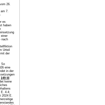
 vom 26.
n am 7.
s
s
r es
ist haben
n
einsetzung
 einer
- nach
llfiktion
 Urteil
mit der
. So
026 eine
det in der
ussetzungen
;
149 III
det keine
liches
rhaltens
E. 4.4;
i 2024 E.
nerzeitige
genstandes