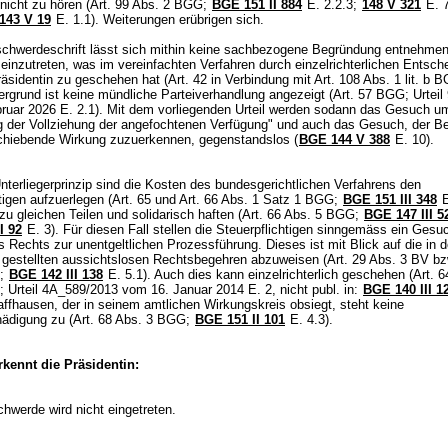
 nicht zu hören (
Art. 99 Abs. 2 BGG
;
BGE 151 II 884
E. 2.2.3;
148 V 321
E. 7
143 V 19
E. 1.1). Weiterungen erübrigen sich.
chwerdeschrift lässt sich mithin keine sachbezogene Begründung entnehmen.
 einzutreten, was im vereinfachten Verfahren durch einzelrichterlichen Entsch
räsidentin zu geschehen hat (Art. 42 in Verbindung mit
Art. 108 Abs. 1 lit. b 
ergrund ist keine mündliche Parteiverhandlung angezeigt (
Art. 57 BGG
; Urtei
ruar 2026 E. 2.1). Mit dem vorliegenden Urteil werden sodann das Gesuch u
 der Vollziehung der angefochtenen Verfügung" und auch das Gesuch, der 
schiebende Wirkung zuzuerkennen, gegenstandslos (
BGE 144 V 388
E. 10).
terliegerprinzip sind die Kosten des bundesgerichtlichen Verfahrens den
tigen aufzuerlegen (
Art. 65 und
Art. 66 Abs. 1 Satz 1 BGG
;
BGE 151 III 348
E
zu gleichen Teilen und solidarisch haften (
Art. 66 Abs. 5 BGG
;
BGE 147 III 5
I 92
E. 3). Für diesen Fall stellen die Steuerpflichtigen sinngemäss ein Ges
s Rechts zur unentgeltlichen Prozessführung. Dieses ist mit Blick auf die in d
gestellten aussichtslosen Rechtsbegehren abzuweisen (
Art. 29 Abs. 3 BV
bz
;
BGE 142 III 138
E. 5.1). Auch dies kann einzelrichterlich geschehen (
Art. 6
; Urteil 4A_589/2013 vom 16. Januar 2014 E. 2, nicht publ. in:
BGE 140 III 1
ffhausen, der in seinem amtlichen Wirkungskreis obsiegt, steht keine
hädigung zu (
Art. 68 Abs. 3 BGG
;
BGE 151 II 101
E. 4.3).
kennt die Präsidentin:
chwerde wird nicht eingetreten.