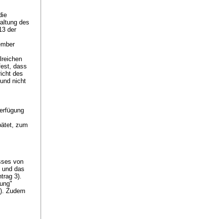
die
altung des
13 der
ember
lreichen
fest, dass
icht des
(und nicht
Verfügung
pätet, zum
sses von
n und das
trag 3).
gung"
6). Zudem