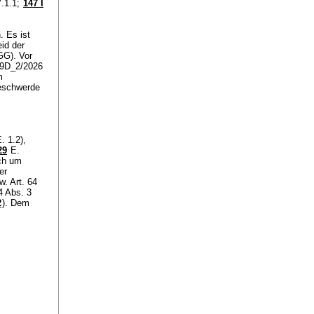
.1.1
;
147 I
 Es ist
eid der
BGG
). Vor
l 9D_2/2026
m
Beschwerde
. 1.2),
29
E.
uch um
er
w.
Art. 64
4 Abs. 3
2
). Dem