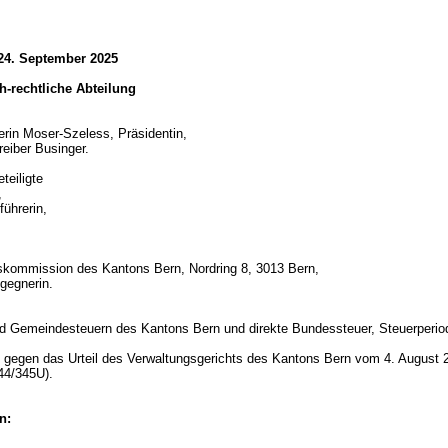
 24. September 2025
ich-rechtliche Abteilung
erin Moser-Szeless, Präsidentin,
reiber Businger.
teiligte
,
ührerin,
skommission des Kantons Bern, Nordring 8, 3013 Bern,
gegnerin.
d
d Gemeindesteuern des Kantons Bern und direkte Bundessteuer, Steuerperi
gegen das Urteil des Verwaltungsgerichts des Kantons Bern vom 4. August 
44/345U).
n: