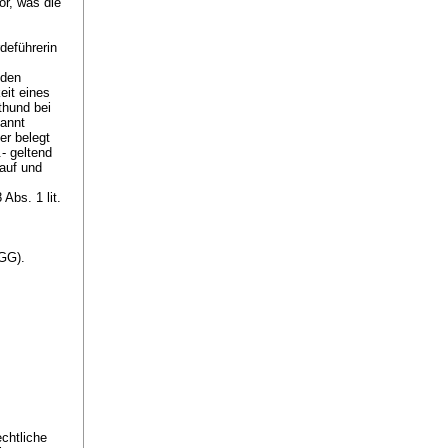
or, was die
deführerin
 den
eit eines
thund bei
kannt
er belegt
- geltend
 auf und
 Abs. 1 lit.
BGG
).
chtliche