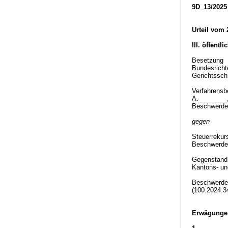
9D_13/2025
Urteil vom
III. öffentl
Besetzung
Bundesricht
Gerichtssch
Verfahrensbe
A.________
Beschwerdef
gegen
Steuerrekur
Beschwerde
Gegenstan
Kantons- un
Beschwerde 
(100.2024.3
Erwägunge