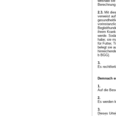
weshalb sie 
Berechnung 
2.3.
Mit dies
verweist auf
gesundheitl
vorinstanzl
Begleithunde
ihrem Krankh
werde. Sodan
habe; sie ma
für Futter, 
belegt sie a
hinreichende
b BGG
).
3.
Es rechtfert
Demnach er
1.
Auf die Bes
2.
Es werden k
3.
Dieses Urte