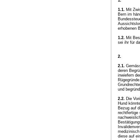
1.
1.1.
Mit Zwi
Bern im hän
Bundessteue
Aussichtslo
erhobenen B
1.2.
Mit Bes
sei ihr für
2.
2.1.
Gemäs
deren Begrü
inwiefern de
Rügegründe. 
Grundrechte
und begründ
2.2.
Die Vori
Hund könnte
Bezug auf d
rechtfertig
nachweislich
Bestätigung
Invalidenve
medizinisch
diese auf e