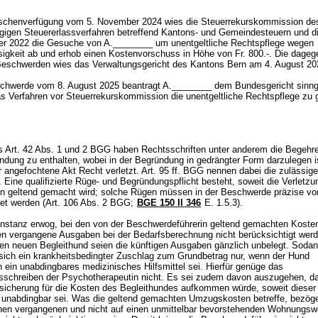
schenverfügung vom 5. November 2024 wies die Steuerrekurskommission de
gigen Steuererlassverfahren betreffend Kantons- und Gemeindesteuern und di
r 2022 die Gesuche von A.________ um unentgeltliche Rechtspflege wegen
sigkeit ab und erhob einen Kostenvorschuss in Höhe von Fr. 800.-. Die dageg
eschwerden wies das Verwaltungsgericht des Kantons Bern am 4. August 2
chwerde vom 8. August 2025 beantragt A.________ dem Bundesgericht sinn
 das Verfahren vor Steuerrekurskommission die unentgeltliche Rechtspflege zu
s
Art. 42 Abs. 1 und 2 BGG
haben Rechtsschriften unter anderem die Begehr
ndung zu enthalten, wobei in der Begründung in gedrängter Form darzulegen i
r angefochtene Akt Recht verletzt.
Art. 95 ff. BGG
nennen dabei die zulässig
Eine qualifizierte Rüge- und Begründungspflicht besteht, soweit die Verletzu
n geltend gemacht wird; solche Rügen müssen in der Beschwerde präzise vo
et werden (
Art. 106 Abs. 2 BGG
;
BGE 150 II 346
E. 1.5.3).
nstanz erwog, bei den von der Beschwerdeführerin geltend gemachten Kosten 
n vergangene Ausgaben bei der Bedarfsberechnung nicht berücksichtigt werd
en neuen Begleithund seien die künftigen Ausgaben gänzlich unbelegt. Soda
e sich ein krankheitsbedingter Zuschlag zum Grundbetrag nur, wenn der Hund
 ein unabdingbares medizinisches Hilfsmittel sei. Hierfür genüge das
sschreiben der Psychotherapeutin nicht. Es sei zudem davon auszugehen, da
rsicherung für die Kosten des Begleithundes aufkommen würde, soweit dieser
 unabdingbar sei. Was die geltend gemachten Umzugskosten betreffe, bezög
inen vergangenen und nicht auf einen unmittelbar bevorstehenden Wohnungsw