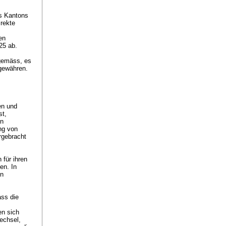
s Kantons
rekte
en
025 ab.
gemäss, es
 gewähren.
en und
st,
en
ng von
rgebracht
für ihren
en. In
nn
ss die
en sich
echsel,