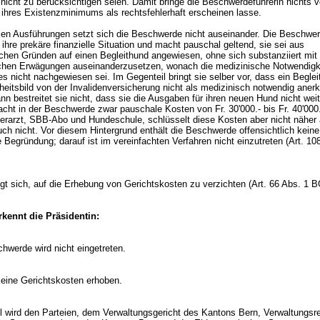
nicht zu berücksichtigen seien. Damit bringe die Beschwerdeführerin nichts v
ihres Existenzminimums als rechtsfehlerhaft erscheinen lasse.
en Ausführungen setzt sich die Beschwerde nicht auseinander. Die Beschwer
 ihre prekäre finanzielle Situation und macht pauschal geltend, sie sei aus
ichen Gründen auf einen Begleithund angewiesen, ohne sich substanziiert mit
ichen Erwägungen auseinanderzusetzen, wonach die medizinische Notwendigk
s nicht nachgewiesen sei. Im Gegenteil bringt sie selber vor, dass ein Beglei
eitsbild von der Invalidenversicherung nicht als medizinisch notwendig aner
n bestreitet sie nicht, dass sie die Ausgaben für ihren neuen Hund nicht weit
cht in der Beschwerde zwar pauschale Kosten von Fr. 30'000.- bis Fr. 40'000.
Tierarzt, SBB-Abo und Hundeschule, schlüsselt diese Kosten aber nicht näher
uch nicht. Vor diesem Hintergrund enthält die Beschwerde offensichtlich keine
 Begründung; darauf ist im vereinfachten Verfahren nicht einzutreten (
Art. 108
igt sich, auf die Erhebung von Gerichtskosten zu verzichten (
Art. 66 Abs. 1 
kennt die Präsidentin:
chwerde wird nicht eingetreten.
eine Gerichtskosten erhoben.
il wird den Parteien, dem Verwaltungsgericht des Kantons Bern, Verwaltungsre