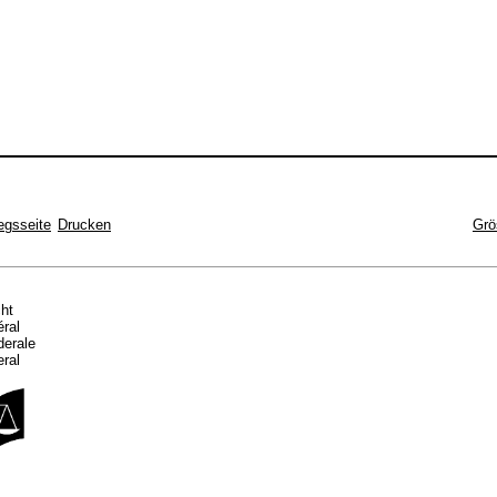
egsseite
Drucken
Grö
cht
éral
ederale
eral