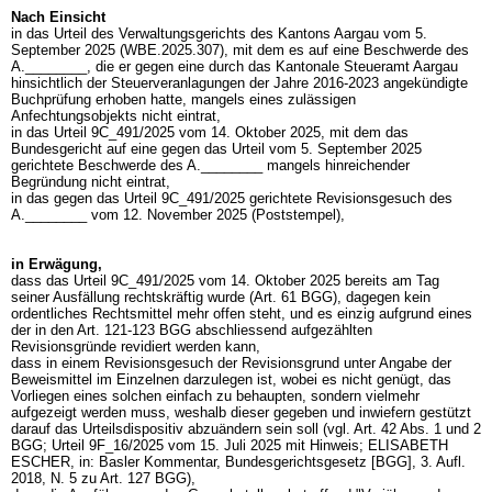
Nach Einsicht
in das Urteil des Verwaltungsgerichts des Kantons Aargau vom 5.
September 2025 (WBE.2025.307), mit dem es auf eine Beschwerde des
A.________, die er gegen eine durch das Kantonale Steueramt Aargau
hinsichtlich der Steuerveranlagungen der Jahre 2016-2023 angekündigte
Buchprüfung erhoben hatte, mangels eines zulässigen
Anfechtungsobjekts nicht eintrat,
in das Urteil 9C_491/2025 vom 14. Oktober 2025, mit dem das
Bundesgericht auf eine gegen das Urteil vom 5. September 2025
gerichtete Beschwerde des A.________ mangels hinreichender
Begründung nicht eintrat,
in das gegen das Urteil 9C_491/2025 gerichtete Revisionsgesuch des
A.________ vom 12. November 2025 (Poststempel),
in Erwägung,
dass das Urteil 9C_491/2025 vom 14. Oktober 2025 bereits am Tag
seiner Ausfällung rechtskräftig wurde (
Art. 61 BGG
), dagegen kein
ordentliches Rechtsmittel mehr offen steht, und es einzig aufgrund eines
der in den
Art. 121-123 BGG
abschliessend aufgezählten
Revisionsgründe revidiert werden kann,
dass in einem Revisionsgesuch der Revisionsgrund unter Angabe der
Beweismittel im Einzelnen darzulegen ist, wobei es nicht genügt, das
Vorliegen eines solchen einfach zu behaupten, sondern vielmehr
aufgezeigt werden muss, weshalb dieser gegeben und inwiefern gestützt
darauf das Urteilsdispositiv abzuändern sein soll (vgl.
Art. 42 Abs. 1 und 2
BGG
; Urteil 9F_16/2025 vom 15. Juli 2025 mit Hinweis; ELISABETH
ESCHER, in: Basler Kommentar, Bundesgerichtsgesetz [BGG], 3. Aufl.
2018, N. 5 zu
Art. 127 BGG
),