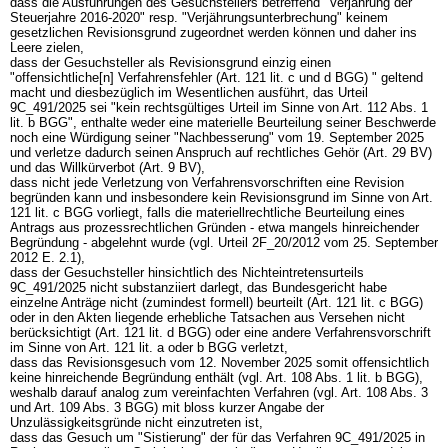
dass die Ausführungen des Gesuchstellers betreffend "Verjährung der
Steuerjahre 2016-2020" resp. "Verjährungsunterbrechung" keinem
gesetzlichen Revisionsgrund zugeordnet werden können und daher ins
Leere zielen,
dass der Gesuchsteller als Revisionsgrund einzig einen
"offensichtliche[n] Verfahrensfehler (
Art. 121 lit. c und d BGG
) " geltend
macht und diesbezüglich im Wesentlichen ausführt, das Urteil
9C_491/2025 sei "kein rechtsgültiges Urteil im Sinne von
Art. 112 Abs. 1
lit. b BGG
", enthalte weder eine materielle Beurteilung seiner Beschwerde
noch eine Würdigung seiner "Nachbesserung" vom 19. September 2025
und verletze dadurch seinen Anspruch auf rechtliches Gehör (
Art. 29 BV
)
und das Willkürverbot (
Art. 9 BV
),
dass nicht jede Verletzung von Verfahrensvorschriften eine Revision
begründen kann und insbesondere kein Revisionsgrund im Sinne von
Art.
121 lit. c BGG
vorliegt, falls die materiellrechtliche Beurteilung eines
Antrags aus prozessrechtlichen Gründen - etwa mangels hinreichender
Begründung - abgelehnt wurde (vgl. Urteil 2F_20/2012 vom 25. September
2012 E. 2.1),
dass der Gesuchsteller hinsichtlich des Nichteintretensurteils
9C_491/2025 nicht substanziiert darlegt, das Bundesgericht habe
einzelne Anträge nicht (zumindest formell) beurteilt (
Art. 121 lit. c BGG
)
oder in den Akten liegende erhebliche Tatsachen aus Versehen nicht
berücksichtigt (
Art. 121 lit. d BGG
) oder eine andere Verfahrensvorschrift
im Sinne von
Art. 121 lit. a oder b BGG
verletzt,
dass das Revisionsgesuch vom 12. November 2025 somit offensichtlich
keine hinreichende Begründung enthält (vgl.
Art. 108 Abs. 1 lit. b BGG
),
weshalb darauf analog zum vereinfachten Verfahren (vgl.
Art. 108 Abs. 3
und
Art. 109 Abs. 3 BGG
) mit bloss kurzer Angabe der
Unzulässigkeitsgründe nicht einzutreten ist,
dass das Gesuch um "Sistierung" der für das Verfahren 9C_491/2025 in