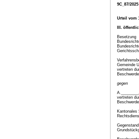
9C_87/2025
Urteil vom
III. öffentl
Besetzung
Bundesricht
Bundesricht
Gerichtssch
Verfahrensbe
Gemeinde U
vertreten d
Beschwerdef
gegen
A.________
vertreten du
Beschwerde
Kantonales 
Rechtsdiens
Gegenstan
Grundstückg