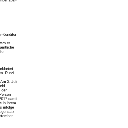
ember 2024
r-Konditor
arb er
Sämtliche
die
klariert
ten. Rund
 Am 3. Juli
eid
 der
 Person
 2017 damit
e in ihrem
 infolge
Gegensatz
ptember