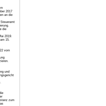
im
mber 2017
en an die
s Steueramt
ierung.
e die
Mai 2019.
 am 15.
022 vom
mung
zieren.
ung und
ngsgericht
ge.
die
er
instanz zum
das