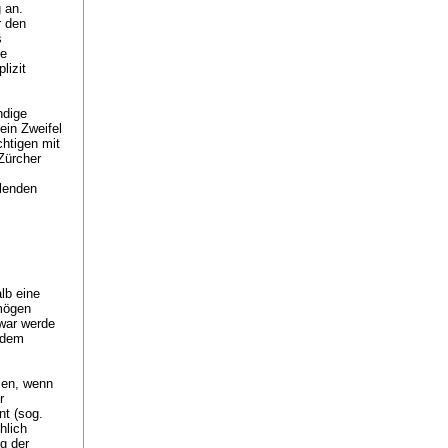
 an.
r den
s
ie
lizit
ndige
ein Zweifel
chtigen mit
Zürcher
hlenden
.
lb eine
mögen
Zwar werde
 dem
.
men, wenn
r
nt (sog.
hlich
g der