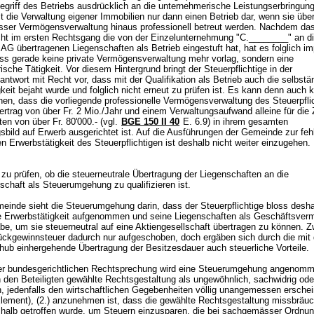
egriff des Betriebs ausdrücklich an die unternehmerische Leistungserbringung
t die Verwaltung eigener Immobilien nur dann einen Betrieb dar, wenn sie übe
ser Vermögensverwaltung hinaus professionell betreut werden. Nachdem da
ht im ersten Rechtsgang die von der Einzelunternehmung "C.________" an d
G übertragenen Liegenschaften als Betrieb eingestuft hat, hat es folglich imp
ss gerade keine private Vermögensverwaltung mehr vorlag, sondern eine
sche Tätigkeit. Vor diesem Hintergrund bringt der Steuerpflichtige in der
twort mit Recht vor, dass mit der Qualifikation als Betrieb auch die selbstä
keit bejaht wurde und folglich nicht erneut zu prüfen ist. Es kann denn auch k
hen, dass die vorliegende professionelle Vermögensverwaltung des Steuerpfli
rtrag von über Fr. 2 Mio./Jahr und einem Verwaltungsaufwand alleine für die 
en von über Fr. 80'000.- (vgl.
BGE 150 II 40
E. 6.9) in ihrem gesamten
sbild auf Erwerb ausgerichtet ist. Auf die Ausführungen der Gemeinde zur fe
n Erwerbstätigkeit des Steuerpflichtigen ist deshalb nicht weiter einzugehen
 zu prüfen, ob die steuerneutrale Übertragung der Liegenschaften an die
schaft als Steuerumgehung zu qualifizieren ist.
inde sieht die Steuerumgehung darin, dass der Steuerpflichtige bloss desha
e Erwerbstätigkeit aufgenommen und seine Liegenschaften als Geschäftsver
abe, um sie steuerneutral auf eine Aktiengesellschaft übertragen zu können. 
ückgewinnsteuer dadurch nur aufgeschoben, doch ergäben sich durch die mit
hub einhergehende Übertragung der Besitzesdauer auch steuerliche Vorteile
r bundesgerichtlichen Rechtsprechung wird eine Steuerumgehung angenom
n den Beteiligten gewählte Rechtsgestaltung als ungewöhnlich, sachwidrig ode
, jedenfalls den wirtschaftlichen Gegebenheiten völlig unangemessen erschei
Element), (2.) anzunehmen ist, dass die gewählte Rechtsgestaltung missbräuc
eshalb getroffen wurde, um Steuern einzusparen, die bei sachgemässer Ordnun