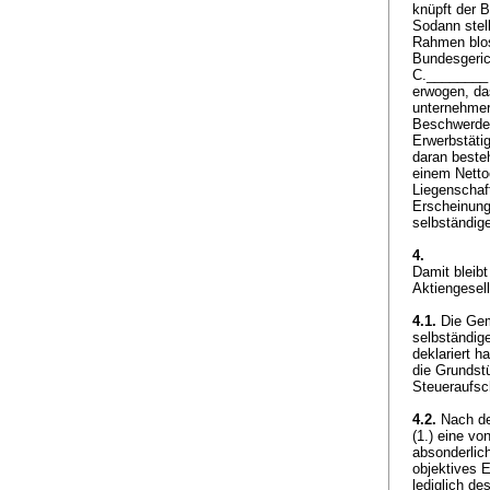
knüpft der B
Sodann stell
Rahmen blos
Bundesgeric
C.________ A
erwogen, da
unternehmeri
Beschwerdean
Erwerbstätig
daran beste
einem Nettoe
Liegenschaft
Erscheinung
selbständige
4.
Damit bleibt
Aktiengesell
4.1.
Die Geme
selbständig
deklariert h
die Grundst
Steueraufsc
4.2.
Nach de
(1.) eine vo
absonderlich
objektives 
lediglich d