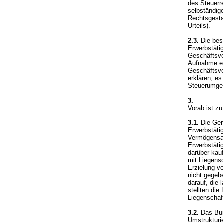
des Steuerr
selbständige
Rechtsgesta
Urteils).
2.3.
Die bes
Erwerbstäti
Geschäftsve
Aufnahme ei
Geschäftsver
erklären; es
Steuerumge
3.
Vorab ist zu
3.1.
Die Geme
Erwerbstätig
Vermögensan
Erwerbstäti
darüber kau
mit Liegens
Erzielung v
nicht gegeb
darauf, die 
stellten die
Liegenschaf
3.2.
Das Bund
Umstrukturi