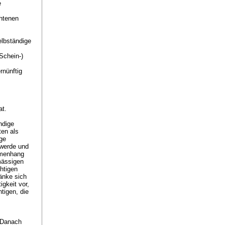
e
chtenen
elbständige
Schein-)
rnünftig
at.
ndige
ten als
ge
 werde und
mmenhang
mässigen
htigen
änke sich
gkeit vor,
tigen, die
. Danach