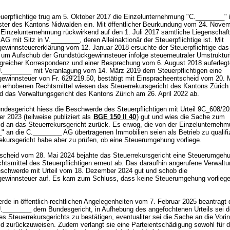
uerpflichtige trug am 5. Oktober 2017 die Einzelunternehmung "C.________" 
ster des Kantons Nidwalden ein. Mit öffentlicher Beurkundung vom 24. Nove
e Einzelunternehmung rückwirkend auf den 1. Juli 2017 sämtliche Liegenschaft
G mit Sitz in V.________, deren Alleinaktionär der Steuerpflichtige ist. Mit
ewinnsteuererklärung vom 12. Januar 2018 ersuchte der Steuerpflichtige da
um Aufschub der Grundstückgewinnsteuer infolge steuerneutraler Umstruktur
reicher Korrespondenz und einer Besprechung vom 6. August 2018 auferlegt
________ mit Veranlagung vom 14. März 2019 dem Steuerpflichtigen eine
ewinnsteuer von Fr. 629'219.50, bestätigt mit Einspracheentscheid vom 20. 
 erhobenen Rechtsmittel wiesen das Steuerrekursgericht des Kantons Zürich
nd das Verwaltungsgericht des Kantons Zürich am 26. April 2022 ab.
desgericht hiess die Beschwerde des Steuerpflichtigen mit Urteil 9C_608/2
 2023 (teilweise publiziert als
BGE 150 II 40
) gut und wies die Sache zum
d an das Steuerrekursgericht zurück. Es erwog, die von der Einzelunterneh
" an die C.________ AG übertragenen Immobilien seien als Betrieb zu qualifi
ekursgericht habe aber zu prüfen, ob eine Steuerumgehung vorliege.
scheid vom 28. Mai 2024 bejahte das Steuerrekursgericht eine Steuerumgeh
htsmittel des Steuerpflichtigen erneut ab. Das daraufhin angerufene Verwaltu
eschwerde mit Urteil vom 18. Dezember 2024 gut und schob die
ewinnsteuer auf. Es kam zum Schluss, dass keine Steuerumgehung vorlie
rde in öffentlich-rechtlichen Angelegenheiten vom 7. Februar 2025 beantragt 
________ dem Bundesgericht, in Aufhebung des angefochtenen Urteils sei d
es Steuerrekursgerichts zu bestätigen, eventualiter sei die Sache an die Vor
d zurückzuweisen. Zudem verlangt sie eine Parteientschädigung sowohl für 