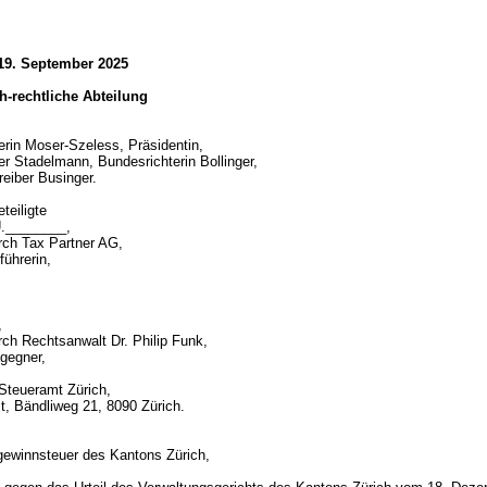
 19. September 2025
ich-rechtliche Abteilung
erin Moser-Szeless, Präsidentin,
er Stadelmann, Bundesrichterin Bollinger,
reiber Businger.
teiligte
.________,
urch Tax Partner AG,
ührerin,
,
rch Rechtsanwalt Dr. Philip Funk,
gegner,
Steueramt Zürich,
t, Bändliweg 21, 8090 Zürich.
d
ewinnsteuer des Kantons Zürich,