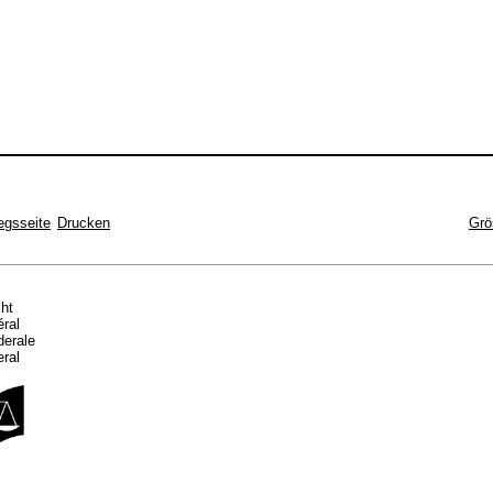
egsseite
Drucken
Grö
cht
éral
ederale
eral