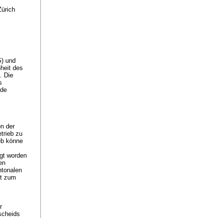
Zürich
G
) und
nheit des
). Die
s
rde
on der
trieb zu
ieb könne
agt worden
en
ntonalen
ht zum
r
scheids