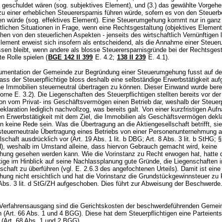
e geschuldet wären (sog. subjektives Element), und (3.) das gewählte Vorgeh
 zu einer erheblichen Steuerersparnis führen würde, sofern es von den Steuer
 würde (sog. effektives Element). Eine Steuerumgehung kommt nur in ganz
lichen Situationen in Frage, wenn eine Rechtsgestaltung (objektives Element)
hen von den steuerlichen Aspekten - jenseits des wirtschaftlich Vernünftigen 
Element erweist sich insofern als entscheidend, als die Annahme einer Steu
sen bleibt, wenn andere als blosse Steuerersparnisgründe bei der Rechtsgest
te Rolle spielen (
BGE 142 II 399
E. 4.2;
138 II 239
E. 4.1).
umentation der Gemeinde zur Begründung einer Steuerumgehung fusst auf de
ass der Steuerpflichtige bloss deshalb eine selbständige Erwerbstätigkeit a
ne Immobilien steuerneutral übertragen zu können. Dieser Einwand wurde bere
orne E. 3.2). Die Liegenschaften des Steuerpflichtigen stellten bereits vor der
on vom Privat- ins Geschäftsvermögen einen Betrieb dar, weshalb der Steuerp
klaration lediglich nachvollzog, was bereits galt. Von einer kurzfristigen Au
en Erwerbstätigkeit mit dem Ziel, die Immobilien als Geschäftsvermögen dekla
 keine Rede sein. Was die Übertragung an die Aktiengesellschaft betrifft, si
steuerneutrale Übertragung eines Betriebs von einer Personenunternehmung a
lschaft ausdrücklich vor (
Art. 19 Abs. 1 lit. b DBG
;
Art. 8 Abs. 3 lit. b StHG
;
§
), weshalb im Umstand alleine, dass hiervon Gebrauch gemacht wird, keine
ung gesehen werden kann. Wie die Vorinstanz zu Recht erwogen hat, hatte 
tige im Hinblick auf seine Nachlassplanung gute Gründe, die Liegenschaften i
schaft zu überführen (vgl. E. 2.6.3 des angefochtenen Urteils). Damit ist eine
ung nicht ersichtlich und hat die Vorinstanz die Grundstückgewinnsteuer zu
Abs. 3 lit. d StG
/ZH aufgeschoben. Dies führt zur Abweisung der Beschwerd
Verfahrensausgang sind die Gerichtskosten der beschwerdeführenden Gemei
 (
Art. 66 Abs. 1 und 4 BGG
). Diese hat dem Steuerpflichtigen eine Parteien
 (
Art. 68 Abs. 1 und 2 BGG
).