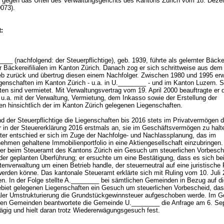
gegen das Urteil des Verwaltungsgerichts des Kantons Zürich vom 18. Dez
0073).
:
__ (nachfolgend: der Steuerpflichtige), geb. 1939, führte als gelernter Bäcke
r Bäckereifilialen im Kanton Zürich. Danach zog er sich schrittweise aus dem
eb zurück und übertrug diesen einem Nachfolger. Zwischen 1980 und 1995 erw
genschaften im Kanton Zürich - u.a. in U.________ - und im Kanton Luzern. 
en sind vermietet. Mit Verwaltungsvertrag vom 19. April 2000 beauftragte er 
u.a. mit der Verwaltung, Vermietung, dem Inkasso sowie der Erstellung der
n hinsichtlich der im Kanton Zürich gelegenen Liegenschaften.
 der Steuerpflichtige die Liegenschaften bis 2016 stets im Privatvermögen de
er in der Steuererklärung 2016 erstmals an, sie im Geschäftsvermögen zu hal
äter entschied er sich im Zuge der Nachfolge- und Nachlassplanung, das im
ehmen gehaltene Immobilienportfolio in eine Aktiengesellschaft einzubringen.
e er beim Steueramt des Kantons Zürich ein Gesuch um steuerlichen Vorbesch
 der geplanten Überführung; er ersuchte um eine Bestätigung, dass es sich bei
enverwaltung um einen Betrieb handle, der steuerneutral auf eine juristische
werden könne. Das kantonale Steueramt erklärte sich mit Ruling vom 10. Juli
en. In der Folge stellte A.________ bei sämtlichen Gemeinden in Bezug auf di
iet gelegenen Liegenschaften ein Gesuch um steuerlichen Vorbescheid, dass
aler Umstrukturierung die Grundstückgewinnsteuer aufgeschoben werde. Im 
gen Gemeinden beantwortete die Gemeinde U.________ die Anfrage am 6. Se
ägig und hielt daran trotz Wiedererwägungsgesuch fest.