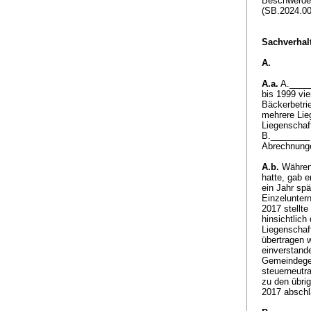
Beschwerde 
(SB.2024.0
Sachverhalt
A.
A.a.
A.______
bis 1999 vie
Bäckerbetri
mehrere Lie
Liegenschaft
B.________ 
Abrechnunge
A.b.
Während
hatte, gab 
ein Jahr sp
Einzeluntern
2017 stellt
hinsichtlich
Liegenschaft
übertragen 
einverstand
Gemeindegeb
steuerneutr
zu den übri
2017 abschl