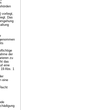
en
behörden
 vorliegt,
liegt. Das
erumgehung
altung
r
ufgenommen
its
flichtige
fnahme der
rieren zu
eht das
uf eine
 19 Abs. 1
der
n eine
 Recht
e.
nde
tschädigung