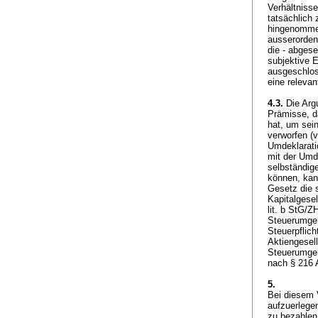
Verhältniss
tatsächlich
hingenommen
ausserordent
die - abgese
subjektive 
ausgeschlos
eine relevan
4.3.
Die Arg
Prämisse, d
hat, um sei
verworfen (v
Umdeklarati
mit der Umde
selbständig
können, kann
Gesetz die 
Kapitalgesel
lit. b StG
/ZH
Steuerumgeh
Steuerpflich
Aktiengesell
Steuerumgeh
nach
§ 216 
5.
Bei diesem 
aufzuerlegen
zu bezahlen