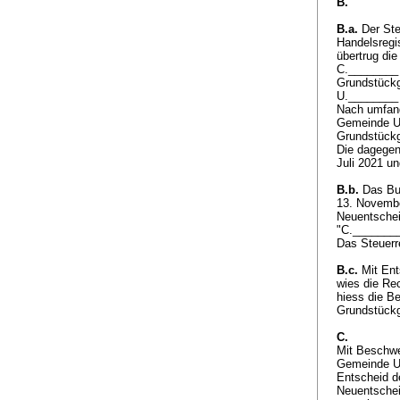
B.
B.a.
Der Ste
Handelsregi
übertrug di
C.________ A
Grundstückg
U.________ 
Nach umfang
Gemeinde U.
Grundstückg
Die dagegen
Juli 2021 u
B.b.
Das Bun
13. November
Neuentschei
"C.________
Das Steuerr
B.c.
Mit Ent
wies die Rec
hiess die B
Grundstückg
C.
Mit Beschwe
Gemeinde U.
Entscheid d
Neuentschei