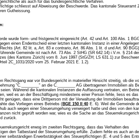
erichtliche als auch für das bundesgerichtliche Verfahren.
flichtige schliesst auf Abweisung der Beschwerde. Das kantonale Steueramt 
eren Gutheissung.
n:
de wurde form- und fristgerecht eingereicht (
Art. 42 und
Art. 100 Abs. 1 BG
 gegen einen Endentscheid einer letzten kantonalen Instanz in einer Angelege
Rechts (Art. 82 lit. a, Art. 83 e contrario,
Art. 86 Abs. 1 lit. d und
Art. 90 BGG
führende Gemeinde ist nach
Art. 73 Abs. 2 StHG
(SR 642.14) i.V.m. § 214 de
zes (des Kantons Zürich) vom 8. Juni 1997 (StG/ZH; LS 631.1) zur Beschwe
(Urteil 2C_1031/2020 vom 25. Februar 2021 E. 1.2).
n Rechtsgang war vor Bundesgericht in materieller Hinsicht streitig, ob die v
nehmung "C.________" an die C.________ AG übertragenen Immobilien als Be
n seien. Während die kantonalen Instanzen die Auffassung vertraten, ein Betr
gen, weil es an der Beschäftigung mindestens einer Person fehle, liess es das
ht genügen, dass eine Drittperson mit der Verwaltung der Immobilien beauftr
ahte das Vorliegen eines Betriebs (
BGE 150 II 40
E. 6). Weil die Gemeinde d
hub auch wegen einer Steuerumgehung verweigert hatte und dies von den ka
tanzen nicht geprüft worden war, wies es die Sache an das Steuerrekursgeric
id zurück.
uerrekursgericht erwog im zweiten Rechtsgang, dass das Verhalten des
htigen den Tatbestand der Steuerumgehung erfülle. Zudem fehle es auch an de
ner selbständigen Erwerbstätigkeit des Steuerpflichtigen (E. 4 und 5 des Ent