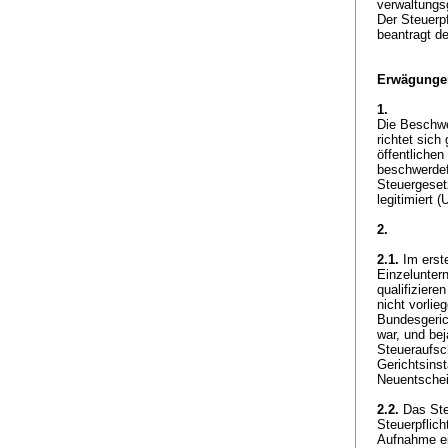
verwaltungsg
Der Steuerp
beantragt d
Erwägunge
1.
Die Beschwer
richtet sich
öffentlichen 
beschwerde
Steuergeset
legitimiert 
2.
2.1.
Im erste
Einzelunter
qualifiziere
nicht vorlie
Bundesgeric
war, und bej
Steueraufsc
Gerichtsins
Neuentsche
2.2.
Das Ste
Steuerpflic
Aufnahme ei