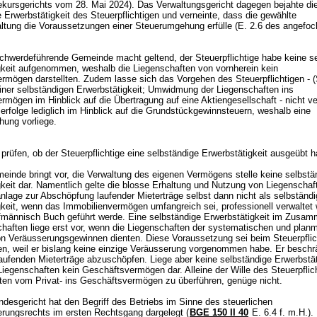
ekursgerichts vom 28. Mai 2024). Das Verwaltungsgericht dagegen bejahte di
 Erwerbstätigkeit des Steuerpflichtigen und verneinte, dass die gewählte
ltung die Voraussetzungen einer Steuerumgehung erfülle (E. 2.6 des angefo
chwerdeführende Gemeinde macht geltend, der Steuerpflichtige habe keine s
gkeit aufgenommen, weshalb die Liegenschaften von vornherein kein
rmögen darstellten. Zudem lasse sich das Vorgehen des Steuerpflichtigen - (
ner selbständigen Erwerbstätigkeit; Umwidmung der Liegenschaften ins
mögen im Hinblick auf die Übertragung auf eine Aktiengesellschaft - nicht ve
 erfolge lediglich im Hinblick auf die Grundstückgewinnsteuern, weshalb eine
hung vorliege.
 prüfen, ob der Steuerpflichtige eine selbständige Erwerbstätigkeit ausgeübt h
inde bringt vor, die Verwaltung des eigenen Vermögens stelle keine selbstä
keit dar. Namentlich gelte die blosse Erhaltung und Nutzung von Liegenschaf
lage zur Abschöpfung laufender Mieterträge selbst dann nicht als selbständi
gkeit, wenn das Immobilienvermögen umfangreich sei, professionell verwaltet
fmännisch Buch geführt werde. Eine selbständige Erwerbstätigkeit im Zusa
chaften liege erst vor, wenn die Liegenschaften der systematischen und plan
on Veräusserungsgewinnen dienten. Diese Voraussetzung sei beim Steuerpflic
en, weil er bislang keine einzige Veräusserung vorgenommen habe. Er beschr
laufenden Mieterträge abzuschöpfen. Liege aber keine selbständige Erwerbstäti
 Liegenschaften kein Geschäftsvermögen dar. Alleine der Wille des Steuerpflich
ten vom Privat- ins Geschäftsvermögen zu überführen, genüge nicht.
esgericht hat den Begriff des Betriebs im Sinne des steuerlichen
erungsrechts im ersten Rechtsgang dargelegt (
BGE 150 II 40
E. 6.4 f. m.H.)