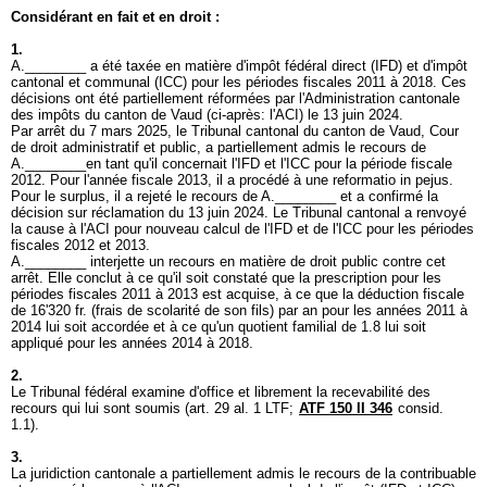
Considérant en fait et en droit :
1.
A.________ a été taxée en matière d'impôt fédéral direct (IFD) et d'impôt
cantonal et communal (ICC) pour les périodes fiscales 2011 à 2018. Ces
décisions ont été partiellement réformées par l'Administration cantonale
des impôts du canton de Vaud (ci-après: l'ACI) le 13 juin 2024.
Par arrêt du 7 mars 2025, le Tribunal cantonal du canton de Vaud, Cour
de droit administratif et public, a partiellement admis le recours de
A.________en tant qu'il concernait l'IFD et l'ICC pour la période fiscale
2012. Pour l'année fiscale 2013, il a procédé à une reformatio in pejus.
Pour le surplus, il a rejeté le recours de A.________ et a confirmé la
décision sur réclamation du 13 juin 2024. Le Tribunal cantonal a renvoyé
la cause à l'ACI pour nouveau calcul de l'IFD et de l'ICC pour les périodes
fiscales 2012 et 2013.
A.________ interjette un recours en matière de droit public contre cet
arrêt. Elle conclut à ce qu'il soit constaté que la prescription pour les
périodes fiscales 2011 à 2013 est acquise, à ce que la déduction fiscale
de 16'320 fr. (frais de scolarité de son fils) par an pour les années 2011 à
2014 lui soit accordée et à ce qu'un quotient familial de 1.8 lui soit
appliqué pour les années 2014 à 2018.
2.
Le Tribunal fédéral examine d'office et librement la recevabilité des
recours qui lui sont soumis (
art. 29 al. 1 LTF
;
ATF 150 II 346
consid.
1.1).
3.
La juridiction cantonale a partiellement admis le recours de la contribuable