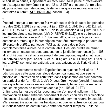
le sort de la cause, il appartient au recourant, sous peine d'irrecevabilité,
de s'attaquer conformément à l'
art. 42 al. 2 LTF
à chacune d'entre elles,
et, pour obtenir gain de cause, de démontrer que ces motivations sont
contraires au droit (
ATF 142 III 364
consid. 2.4).
5.
D'abord, lorsque la recourante fait valoir que le droit de taxer les périodes
fiscales 2011 à 2013 serait prescrit (
art. 120 al. 1 LIFD
[RS 642.11];
art.
47 LHID
[RS 642.14]; art. 170 al. 1 de la loi vaudoise du 4 juillet 2000 sur
les impôts directs cantonaux [LI/VD; RS/VD 642.11]), elle se fonde sur
une "demande de révision" du 10 janvier 2019, alors que la juridiction
cantonale a retenu que la prescription avait été interrompue par acte du
19 septembre 2018, par lequel l'ACI avait requis des pièces
complémentaires auprès de la contribuable. Dès lors qu'elle ne remet
nullement en cause les constatations de la juridiction cantonale (
art. 105
al. 2 LTF
) quant à cet acte interruptif de prescription, lequel a fait repartir
un nouveau délai (
art. 120 al. 3 let. a LIFD
;
art. 47 al.1 LHID
; art. 170 al. 3
let. a LI/VD) son grief ne satisfait pas aux exigences de l'
art. 42 al. 2
LTF
.
Ensuite, la recourante requiert l'application du quotient familial de 1.8.
Dès lors que cette question relève du droit cantonal, et que seul le
principe de l'interdiction de l'arbitraire dans l'application du droit cantonal,
en particulier de l'art. 43 al. 1 LI/VD, peut être invoqué (consid. 4 supra),
mais que la recourante ne le soulève nullement, le recours ne respecte
pas les exigences de motivation accrue (
art. 106 al. 2 LTF
).
Enfin, dans la mesure où la recourante ne s'en prend nullement à la
motivation de l'arrêt entrepris concernant la déduction des frais d'écolage
- lesquels lui auraient par ailleurs été imputés comme revenu imposable
s'ils avaient été acquittés par l'ex-époux et que les autres conditions pour
leur qualification de contribution d'entretien étaient remplies -, elle ne