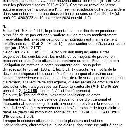
et renvoyé la cause à l'ACI pour nouveau calcul de l'impôt (IFD et ICC)
pour les périodes fiscales 2012 et 2013. Comme ce renvoi ne laisse
aucune marge de manoeuvre à l'intimée, l'arrêt attaqué doit être considéré
dans son entier comme une décision finale au sens de l'
art. 90 LTF
(cf.
arrêt 9C_420/2023 du 19 novembre 2024 consid. 1.2).
4.
Selon l'
art. 108 al. 1 LTF
, le président de la cour décide en procédure
simplifiée de ne pas entrer en matière sur les recours manifestement
irrecevables (let. a) et sur ceux dont la motivation est manifestement
insuffisante (
art. 42 al. 2 LTF
; let. b). Il peut confier cette tâche à un autre
juge (
art. 108 al. 2 LTF
).
Selon l'
art. 42 al. 1 et 2 LTF
, le recours doit indiquer, entre autres
exigences, les conclusions, les motifs et les moyens de preuve, en
exposant en quoi l'acte attaqué est contraire au droit. Pour satisfaire à
l'obligation de motiver, la partie recourante doit - sous peine
d'irrecevabilité (cf.
art. 108 al. 1 let. b LTF
) - discuter les motifs de la
décision entreprise et indiquer précisément en quoi elle estime que
l'autorité précédente a méconnu le droit, de telle sorte que l'on comprenne
clairement, à la lecture de son exposé, quelles règles de droit auraient
été, selon elle, transgressées par l'autorité cantonale (
ATF 146 IV 297
consid. 1.2;
142 I 99
consid. 1.7.1 et les références).
En outre, le Tribunal fédéral n'examine la violation de droits
fondamentaux, ainsi que celle de dispositions de droit cantonal et
intercantonal, que si ce grief a été invoqué et motivé par la recourante,
c'est-à-dire s'il a été expressément soulevé et exposé de façon claire et
détaillée (devoir de motivation accrue; cf.
art. 106 al. 2 LTF
;
ATF 150 II
346
consid. 1.5.3).
Lorsque la décision attaquée comporte plusieurs motivations
indépendantes, alternatives ou subsidiaires, dont chacune suffit à sceller