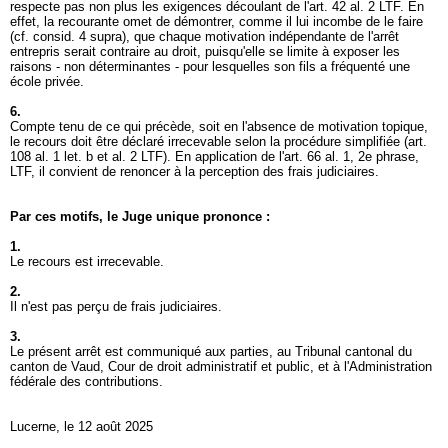
respecte pas non plus les exigences découlant de l'
art. 42 al. 2 LTF
. En
effet, la recourante omet de démontrer, comme il lui incombe de le faire
(cf. consid. 4 supra), que chaque motivation indépendante de l'arrêt
entrepris serait contraire au droit, puisqu'elle se limite à exposer les
raisons - non déterminantes - pour lesquelles son fils a fréquenté une
école privée.
6.
Compte tenu de ce qui précède, soit en l'absence de motivation topique,
le recours doit être déclaré irrecevable selon la procédure simplifiée (
art.
108 al. 1 let. b et al. 2 LTF
). En application de l'art. 66 al. 1, 2e phrase,
LTF, il convient de renoncer à la perception des frais judiciaires.
Par ces motifs, le Juge unique prononce :
1.
Le recours est irrecevable.
2.
Il n'est pas perçu de frais judiciaires.
3.
Le présent arrêt est communiqué aux parties, au Tribunal cantonal du
canton de Vaud, Cour de droit administratif et public, et à l'Administration
fédérale des contributions.
Lucerne, le 12 août 2025