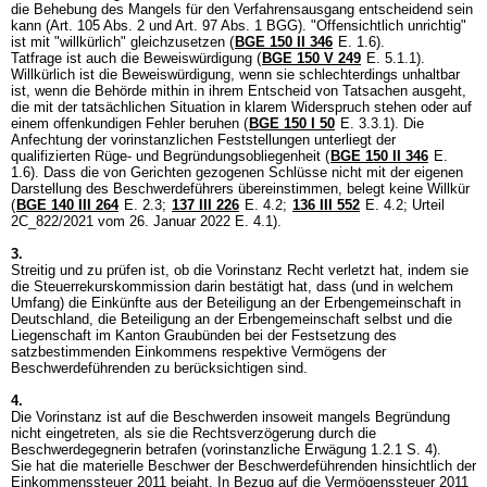
die Behebung des Mangels für den Verfahrensausgang entscheidend sein
kann (
Art. 105 Abs. 2 und
Art. 97 Abs. 1 BGG
). "Offensichtlich unrichtig"
ist mit "willkürlich" gleichzusetzen (
BGE 150 II 346
E. 1.6).
Tatfrage ist auch die Beweiswürdigung (
BGE 150 V 249
E. 5.1.1).
Willkürlich ist die Beweiswürdigung, wenn sie schlechterdings unhaltbar
ist, wenn die Behörde mithin in ihrem Entscheid von Tatsachen ausgeht,
die mit der tatsächlichen Situation in klarem Widerspruch stehen oder auf
einem offenkundigen Fehler beruhen (
BGE 150 I 50
E. 3.3.1). Die
Anfechtung der vorinstanzlichen Feststellungen unterliegt der
qualifizierten Rüge- und Begründungsobliegenheit (
BGE 150 II 346
E.
1.6). Dass die von Gerichten gezogenen Schlüsse nicht mit der eigenen
Darstellung des Beschwerdeführers übereinstimmen, belegt keine Willkür
(
BGE 140 III 264
E. 2.3;
137 III 226
E. 4.2;
136 III 552
E. 4.2; Urteil
2C_822/2021 vom 26. Januar 2022 E. 4.1).
3.
Streitig und zu prüfen ist, ob die Vorinstanz Recht verletzt hat, indem sie
die Steuerrekurskommission darin bestätigt hat, dass (und in welchem
Umfang) die Einkünfte aus der Beteiligung an der Erbengemeinschaft in
Deutschland, die Beteiligung an der Erbengemeinschaft selbst und die
Liegenschaft im Kanton Graubünden bei der Festsetzung des
satzbestimmenden Einkommens respektive Vermögens der
Beschwerdeführenden zu berücksichtigen sind.
4.
Die Vorinstanz ist auf die Beschwerden insoweit mangels Begründung
nicht eingetreten, als sie die Rechtsverzögerung durch die
Beschwerdegegnerin betrafen (vorinstanzliche Erwägung 1.2.1 S. 4).
Sie hat die materielle Beschwer der Beschwerdeführenden hinsichtlich der
Einkommenssteuer 2011 bejaht. In Bezug auf die Vermögenssteuer 2011