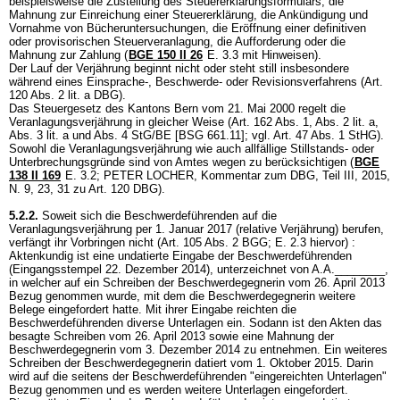
beispielsweise die Zustellung des Steuererklärungsformulars, die
Mahnung zur Einreichung einer Steuererklärung, die Ankündigung und
Vornahme von Bücheruntersuchungen, die Eröffnung einer definitiven
oder provisorischen Steuerveranlagung, die Aufforderung oder die
Mahnung zur Zahlung (
BGE 150 II 26
E. 3.3 mit Hinweisen).
Der Lauf der Verjährung beginnt nicht oder steht still insbesondere
während eines Einsprache-, Beschwerde- oder Revisionsverfahrens (
Art.
120 Abs. 2 lit. a DBG
).
Das Steuergesetz des Kantons Bern vom 21. Mai 2000 regelt die
Veranlagungsverjährung in gleicher Weise (Art. 162 Abs. 1, Abs. 2 lit. a,
Abs. 3 lit. a und Abs. 4 StG/BE [BSG 661.11]; vgl.
Art. 47 Abs. 1 StHG
).
Sowohl die Veranlagungsverjährung wie auch allfällige Stillstands- oder
Unterbrechungsgründe sind von Amtes wegen zu berücksichtigen (
BGE
138 II 169
E. 3.2; PETER LOCHER, Kommentar zum DBG, Teil III, 2015,
N. 9, 23, 31 zu
Art. 120 DBG
).
5.2.2.
Soweit sich die Beschwerdeführenden auf die
Veranlagungsverjährung per 1. Januar 2017 (relative Verjährung) berufen,
verfängt ihr Vorbringen nicht (
Art. 105 Abs. 2 BGG
; E. 2.3 hiervor) :
Aktenkundig ist eine undatierte Eingabe der Beschwerdeführenden
(Eingangsstempel 22. Dezember 2014), unterzeichnet von A.A.________,
in welcher auf ein Schreiben der Beschwerdegegnerin vom 26. April 2013
Bezug genommen wurde, mit dem die Beschwerdegegnerin weitere
Belege eingefordert hatte. Mit ihrer Eingabe reichten die
Beschwerdeführenden diverse Unterlagen ein. Sodann ist den Akten das
besagte Schreiben vom 26. April 2013 sowie eine Mahnung der
Beschwerdegegnerin vom 3. Dezember 2014 zu entnehmen. Ein weiteres
Schreiben der Beschwerdegegnerin datiert vom 1. Oktober 2015. Darin
wird auf die seitens der Beschwerdeführenden "eingereichten Unterlagen"
Bezug genommen und es werden weitere Unterlagen eingefordert.