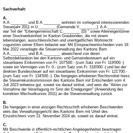
Sachverhalt:
A.
A.A.________ und B.A.________ wohnten im vorliegend interessierenden
Steuerjahr 2011 in U.________ (Gemeinde V.________). A.A.________
war Teil der "Erbengemeinschaft C.________ (D) " sowie Alleineigentümer
einer Stockwerkeinheit im Kanton Graubünden, die mit einem
lebenslangen, ausschliesslichen und unentgeltlichen Wohnrecht
zugunsten seiner Eltern belastet war. Mit Einspracheentscheiden vom 19.
Mai 2022 veranlagte die Steuerverwaltung des Kantons Bern
A.A.________ und B.A.________ abweichend von deren
Selbstdeklaration bei den Kantons- und Gemeindesteuern auf ein
steuerbares Einkommen von Fr. 107'500.- (zum Satz von Fr. 119'000.-)
sowie ein Vermögen von Fr. 0.- (zum Satz von Fr. 318'000.-) und bei der
direkten Bundessteuer auf ein steuerbares Einkommen von Fr. 121'700.-
(zum Satz von Fr. 134'500.-). Die hiergegen erhobenen Rechtsmittel hiess
die Steuerrekurskommission des Kantons Bern mit Entscheiden vom 4.
Juli 2023 teilweise gut, soweit sie darauf eintrat, und wies die "Akten zur
Vornahme der Veranlagung im Sinn der Erwägungen" (Anwendung des
korrekten Wechselkurses 2011) an die Steuerverwaltung zurück.
B.
Die hiergegen in einer einzigen Rechtsschrift erhobenen Beschwerden
wies das Verwaltungsgericht des Kantons Bern mit Urteil des
Einzelrichters vom 21. November 2024 ab, soweit es darauf eintrat.
C.
Mit Beschwerde in öffentlich-rechtlichen Angelegenheiten beantragen