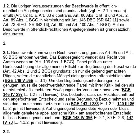
1.2.
Die übrigen Voraussetzungen der Beschwerde in öffentlich-
rechtlichen Angelegenheiten sind grundsätzlich (vgl. E. 2.1 hiernach)
erfüllt (Art. 82 lit. a, Art. 83 e contrario,
Art. 86 Abs. 1 lit. d und Abs. 2,
Art. 89 Abs. 1 BGG
in Verbindung mit
Art. 146 DBG
[SR 642.11] sowie
Art. 73 StHG
[SR 642.14],
Art. 90 und
Art. 100 Abs. 1 BGG
). Auf die
Beschwerde in öffentlich-rechtlichen Angelegenheiten ist grundsätzlich
einzutreten.
2.
2.1.
Beschwerde kann wegen Rechtsverletzung gemäss
Art. 95 und
Art.
96 BGG
erhoben werden. Das Bundesgericht wendet das Recht von
Amtes wegen an (
Art. 106 Abs. 1 BGG
). Dabei prüft es unter
Berücksichtigung der allgemeinen Pflicht zur Begründung der Beschwerde
(
Art. 42 Abs. 1 und 2 BGG
) grundsätzlich nur die geltend gemachten
Rügen, sofern die rechtlichen Mängel nicht geradezu offensichtlich sind
(
BGE 148 V 366
E. 3.1). Um den Begründungsanforderungen zu
genügen, muss die beschwerdeführende Partei mit ihrer Kritik bei den als
rechtsfehlerhaft erachteten Erwägungen der Vorinstanz ansetzen (
BGE
146 IV 297
E. 1.2 mit Hinweis). Das bedeutet, dass die Rechtsschrift auf
den angefochtenen Entscheid und seine Begründung Bezug nehmen und
sich damit auseinandersetzen muss (
BGE 143 II 283
E. 1.2.2;
140 III 86
E. 2; je mit Hinweisen). Auf ungenügend begründete Rügen oder bloss
allgemein gehaltene appellatorische Kritik am angefochtenen Entscheid
tritt das Bundesgericht nicht ein (
BGE 148 IV 356
E. 2.1, 39 E. 2.6;
147
IV 73
E. 4.1.2; je mit Hinweisen).
2.2.