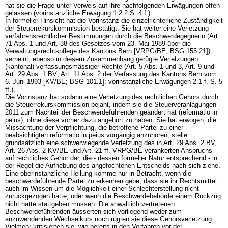
hat sie die Frage unter Verweis auf ihre nachfolgenden Erwägungen offen
gelassen (vorinstanzliche Erwägung 1.2.2 S. 4 f.).
In formeller Hinsicht hat die Vorinstanz die einzelrichterliche Zuständigkeit
der Steuerrekurskommission bestätigt. Sie hat weiter eine Verletzung
verfahrensrechtlicher Bestimmungen durch die Beschwerdegegnerin (Art.
71 Abs. 1 und Art. 38 des Gesetzes vom 23. Mai 1989 über die
Verwaltungsrechtspflege des Kantons Bern [VRPG/BE; BSG 155.21])
verneint, ebenso in diesem Zusammenhang gerügte Verletzungen
(kantonal) verfassungsmässiger Rechte (Art. 5 Abs. 1 und 3,
Art. 9 und
Art. 29 Abs. 1 BV
; Art. 11 Abs. 2 der Verfassung des Kantons Bern vom
6. Juni 1993 [KV/BE; BSG 101.1]; vorinstanzliche Erwägungen 2.1 f. S. 5
ff.).
Die Vorinstanz hat sodann eine Verletzung des rechtlichen Gehörs durch
die Steuerrekurskommission bejaht, indem sie die Steuerveranlagungen
2011 zum Nachteil der Beschwerdeführenden geändert hat (reformatio in
peius), ohne diese vorher dazu angehört zu haben. Sie hat erwogen, die
Missachtung der Verpflichtung, die betroffene Partei zu einer
beabsichtigten reformatio in peius vorgängig anzuhören, stelle
grundsätzlich eine schwerwiegende Verletzung des in
Art. 29 Abs. 2 BV
,
Art. 26 Abs. 2 KV/BE
und Art. 21 ff. VRPG/BE verankerten Anspruchs
auf rechtliches Gehör dar, die - dessen formeller Natur entsprechend - in
der Regel die Aufhebung des angefochtenen Entscheids nach sich ziehe.
Eine oberinstanzliche Heilung komme nur in Betracht, wenn die
beschwerdeführende Partei zu erkennen gebe, dass sie ihr Rechtsmittel
auch im Wissen um die Möglichkeit einer Schlechterstellung nicht
zurückgezogen hätte, oder wenn die Beschwerdebehörde einem Rückzug
nicht hätte stattgeben müssen. Die anwaltlich vertretenen
Beschwerdeführenden äusserten sich vorliegend weder zum
anzuwendenden Wechselkurs noch rügten sie diese Gehörsverletzung.
Vielmehr kritisierten sie, wie bereits in den Verfahren vor der