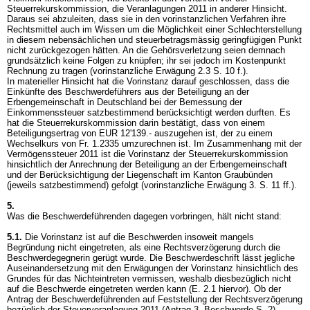
Steuerrekurskommission, die Veranlagungen 2011 in anderer Hinsicht.
Daraus sei abzuleiten, dass sie in den vorinstanzlichen Verfahren ihre
Rechtsmittel auch im Wissen um die Möglichkeit einer Schlechterstellung
in diesem nebensächlichen und steuerbetragsmässig geringfügigen Punkt
nicht zurückgezogen hätten. An die Gehörsverletzung seien demnach
grundsätzlich keine Folgen zu knüpfen; ihr sei jedoch im Kostenpunkt
Rechnung zu tragen (vorinstanzliche Erwägung 2.3 S. 10 f.).
In materieller Hinsicht hat die Vorinstanz darauf geschlossen, dass die
Einkünfte des Beschwerdeführers aus der Beteiligung an der
Erbengemeinschaft in Deutschland bei der Bemessung der
Einkommenssteuer satzbestimmend berücksichtigt werden durften. Es
hat die Steuerrekurskommission darin bestätigt, dass von einem
Beteiligungsertrag von EUR 12'139.- auszugehen ist, der zu einem
Wechselkurs von Fr. 1.2335 umzurechnen ist. Im Zusammenhang mit der
Vermögenssteuer 2011 ist die Vorinstanz der Steuerrekurskommission
hinsichtlich der Anrechnung der Beteiligung an der Erbengemeinschaft
und der Berücksichtigung der Liegenschaft im Kanton Graubünden
(jeweils satzbestimmend) gefolgt (vorinstanzliche Erwägung 3. S. 11 ff.).
5.
Was die Beschwerdeführenden dagegen vorbringen, hält nicht stand:
5.1.
Die Vorinstanz ist auf die Beschwerden insoweit mangels
Begründung nicht eingetreten, als eine Rechtsverzögerung durch die
Beschwerdegegnerin gerügt wurde. Die Beschwerdeschrift lässt jegliche
Auseinandersetzung mit den Erwägungen der Vorinstanz hinsichtlich des
Grundes für das Nichteintreten vermissen, weshalb diesbezüglich nicht
auf die Beschwerde eingetreten werden kann (E. 2.1 hiervor). Ob der
Antrag der Beschwerdeführenden auf Feststellung der Rechtsverzögerung
bezüglich der Steuerveranlagung 2011 (Antrag 3, Beschwerde S. 2)