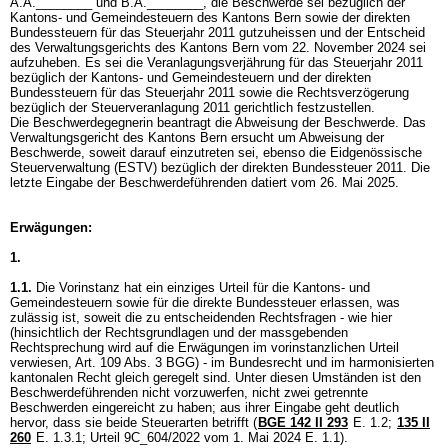
A.A.________ und B.A.________, die Beschwerde sei bezüglich der
Kantons- und Gemeindesteuern des Kantons Bern sowie der direkten
Bundessteuern für das Steuerjahr 2011 gutzuheissen und der Entscheid
des Verwaltungsgerichts des Kantons Bern vom 22. November 2024 sei
aufzuheben. Es sei die Veranlagungsverjährung für das Steuerjahr 2011
bezüglich der Kantons- und Gemeindesteuern und der direkten
Bundessteuern für das Steuerjahr 2011 sowie die Rechtsverzögerung
bezüglich der Steuerveranlagung 2011 gerichtlich festzustellen.
Die Beschwerdegegnerin beantragt die Abweisung der Beschwerde. Das
Verwaltungsgericht des Kantons Bern ersucht um Abweisung der
Beschwerde, soweit darauf einzutreten sei, ebenso die Eidgenössische
Steuerverwaltung (ESTV) bezüglich der direkten Bundessteuer 2011. Die
letzte Eingabe der Beschwerdeführenden datiert vom 26. Mai 2025.
Erwägungen:
1.
1.1.
Die Vorinstanz hat ein einziges Urteil für die Kantons- und
Gemeindesteuern sowie für die direkte Bundessteuer erlassen, was
zulässig ist, soweit die zu entscheidenden Rechtsfragen - wie hier
(hinsichtlich der Rechtsgrundlagen und der massgebenden
Rechtsprechung wird auf die Erwägungen im vorinstanzlichen Urteil
verwiesen,
Art. 109 Abs. 3 BGG
) - im Bundesrecht und im harmonisierten
kantonalen Recht gleich geregelt sind. Unter diesen Umständen ist den
Beschwerdeführenden nicht vorzuwerfen, nicht zwei getrennte
Beschwerden eingereicht zu haben; aus ihrer Eingabe geht deutlich
hervor, dass sie beide Steuerarten betrifft (
BGE 142 II 293
E. 1.2;
135 II
260
E. 1.3.1; Urteil 9C_604/2022 vom 1. Mai 2024 E. 1.1).