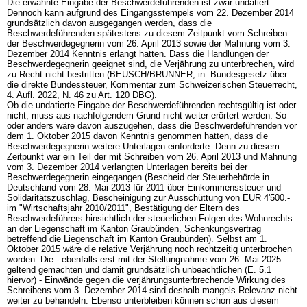
Die erwähnte Eingabe der Beschwerdeführenden ist zwar undatiert.
Dennoch kann aufgrund des Eingangsstempels vom 22. Dezember 2014
grundsätzlich davon ausgegangen werden, dass die
Beschwerdeführenden spätestens zu diesem Zeitpunkt vom Schreiben
der Beschwerdegegnerin vom 26. April 2013 sowie der Mahnung vom 3.
Dezember 2014 Kenntnis erlangt hatten. Dass die Handlungen der
Beschwerdegegnerin geeignet sind, die Verjährung zu unterbrechen, wird
zu Recht nicht bestritten (BEUSCH/BRUNNER, in: Bundesgesetz über
die direkte Bundessteuer, Kommentar zum Schweizerischen Steuerrecht,
4. Aufl. 2022, N. 46 zu
Art. 120 DBG
).
Ob die undatierte Eingabe der Beschwerdeführenden rechtsgültig ist oder
nicht, muss aus nachfolgendem Grund nicht weiter erörtert werden: So
oder anders wäre davon auszugehen, dass die Beschwerdeführenden vor
dem 1. Oktober 2015 davon Kenntnis genommen hatten, dass die
Beschwerdegegnerin weitere Unterlagen einforderte. Denn zu diesem
Zeitpunkt war ein Teil der mit Schreiben vom 26. April 2013 und Mahnung
vom 3. Dezember 2014 verlangten Unterlagen bereits bei der
Beschwerdegegnerin eingegangen (Bescheid der Steuerbehörde in
Deutschland vom 28. Mai 2013 für 2011 über Einkommenssteuer und
Solidaritätszuschlag, Bescheinigung zur Ausschüttung von EUR 4'500.-
im "Wirtschaftsjahr 2010/2011", Bestätigung der Eltern des
Beschwerdeführers hinsichtlich der steuerlichen Folgen des Wohnrechts
an der Liegenschaft im Kanton Graubünden, Schenkungsvertrag
betreffend die Liegenschaft im Kanton Graubünden). Selbst am 1.
Oktober 2015 wäre die relative Verjährung noch rechtzeitig unterbrochen
worden. Die - ebenfalls erst mit der Stellungnahme vom 26. Mai 2025
geltend gemachten und damit grundsätzlich unbeachtlichen (E. 5.1
hiervor) - Einwände gegen die verjährungsunterbrechende Wirkung des
Schreibens vom 3. Dezember 2014 sind deshalb mangels Relevanz nicht
weiter zu behandeln. Ebenso unterbleiben können schon aus diesem