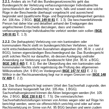
2.2.1.
Anders als im Fall des Bundesgesetzesrechts geht das
Bundesgericht der Verletzung verfassungsmässiger Individualrechte
(einschliesslich der Grundrechte) nur nach, falls und soweit eine solche
Rüge in der Beschwerde überhaupt vorgebracht und ausreichend
begründet wird (qualifizierte Rüge- und Begründungsobliegenheit gemäss
Art. 106 Abs. 2 BGG
;
BGE 149 III 81
E. 1.3). Die beschwerdeführende
Person hat daher klar und detailliert anhand der Erwägungen des
angefochtenen Entscheids darzulegen, dass und inwiefern
verfassungsmässige Individualrechte verletzt worden sein sollen (
BGE
149 III 81
E. 1.3).
2.2.2.
Die (behauptete) Verletzung von rein kantonalem oder
kommunalem Recht stellt im bundesgerichtlichen Verfahren, von hier
nicht entscheidwesentlichen Ausnahmen abgesehen (
Art. 95 lit. c und d
BGG
), keinen eigenständigen Beschwerdegrund dar. Das Bundesgericht
prüft solches Recht nur daraufhin, ob dessen Auslegung und/oder
Anwendung zur Verletzung von Bundesrecht führt (
Art. 95 lit. a BGG
;
BGE 148 II 465
E. 8.1). Bei der Überprüfung des rein kantonalen oder
kommunalen Rechts steht regelmässig die Prüfung des allgemeinen
Willkürverbots (
Art. 9 BV
) im Vordergrund (
BGE 147 IV 433
E. 2.1).
Willkür in der Rechtsanwendung liegt nur in engen Grenzen vor (
BGE 148
IV 409
E. 2.2).
2.3.
Das Bundesgericht legt seinem Urteil den Sachverhalt zugrunde, den
die Vorinstanz festgestellt hat (
Art. 105 Abs. 1 BGG
).
Sachverhaltsergänzend können die Akten beigezogen werden (
Art. 105
Abs. 2 BGG
;
BGE 150 II 83
E. 7.5). Die vorinstanzlichen
Sachverhaltsfeststellungen können von Amtes wegen oder auf Rüge hin
berichtigt werden, wenn sie offensichtlich unrichtig sind oder auf einer
Rechtsverletzung im Sinne von
Art. 95 BGG
beruhen und wenn zudem