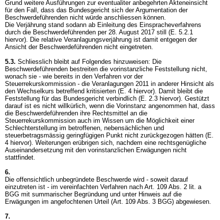
Grund weitere Ausführungen zur eventualiter anbegehrten Akteneinsicht
für den Fall, dass das Bundesgericht sich der Argumentation der
Beschwerdeführenden nicht würde anschliessen können.
Die Verjährung stand sodann ab Einleitung des Einspracheverfahrens
durch die Beschwerdeführenden per 28. August 2017 still (E. 5.2.1
hiervor). Die relative Veranlagungsverjährung ist damit entgegen der
Ansicht der Beschwerdeführenden nicht eingetreten.
5.3.
Schliesslich bleibt auf Folgendes hinzuweisen: Die
Beschwerdeführenden bestreiten die vorinstanzliche Feststellung nicht,
wonach sie - wie bereits in den Verfahren vor der
Steuerrekurskommission - die Veranlagungen 2011 in anderer Hinsicht als
den Wechselkurs betreffend kritisierten (E. 4 hiervor). Damit bleibt die
Feststellung für das Bundesgericht verbindlich (E. 2.3 hiervor). Gestützt
darauf ist es nicht willkürlich, wenn die Vorinstanz angenommen hat, dass
die Beschwerdeführenden ihre Rechtsmittel an die
Steuerrekurskommission auch im Wissen um die Möglichkeit einer
Schlechterstellung im betroffenen, nebensächlichen und
steuerbetragsmässig geringfügigen Punkt nicht zurückgezogen hätten (E.
4 hiervor). Weiterungen erübrigen sich, nachdem eine rechtsgenügliche
Auseinandersetzung mit den vorinstanzlichen Erwägungen nicht
stattfindet.
6.
Die offensichtlich unbegründete Beschwerde wird - soweit darauf
einzutreten ist - im vereinfachten Verfahren nach
Art. 109 Abs. 2 lit. a
BGG
mit summarischer Begründung und unter Hinweis auf die
Erwägungen im angefochtenen Urteil (
Art. 109 Abs. 3 BGG
) abgewiesen.
7.