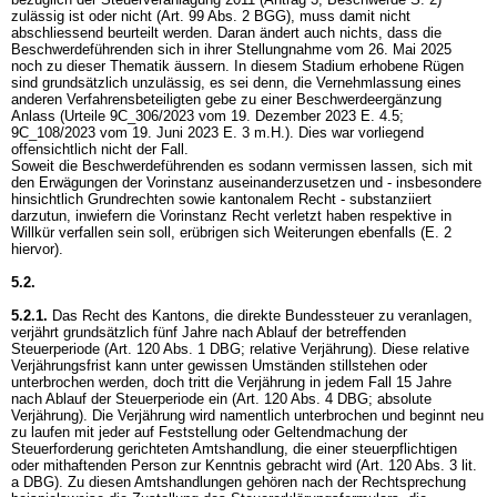
zulässig ist oder nicht (
Art. 99 Abs. 2 BGG
), muss damit nicht
abschliessend beurteilt werden. Daran ändert auch nichts, dass die
Beschwerdeführenden sich in ihrer Stellungnahme vom 26. Mai 2025
noch zu dieser Thematik äussern. In diesem Stadium erhobene Rügen
sind grundsätzlich unzulässig, es sei denn, die Vernehmlassung eines
anderen Verfahrensbeteiligten gebe zu einer Beschwerdeergänzung
Anlass (Urteile 9C_306/2023 vom 19. Dezember 2023 E. 4.5;
9C_108/2023 vom 19. Juni 2023 E. 3 m.H.). Dies war vorliegend
offensichtlich nicht der Fall.
Soweit die Beschwerdeführenden es sodann vermissen lassen, sich mit
den Erwägungen der Vorinstanz auseinanderzusetzen und - insbesondere
hinsichtlich Grundrechten sowie kantonalem Recht - substanziiert
darzutun, inwiefern die Vorinstanz Recht verletzt haben respektive in
Willkür verfallen sein soll, erübrigen sich Weiterungen ebenfalls (E. 2
hiervor).
5.2.
5.2.1.
Das Recht des Kantons, die direkte Bundessteuer zu veranlagen,
verjährt grundsätzlich fünf Jahre nach Ablauf der betreffenden
Steuerperiode (
Art. 120 Abs. 1 DBG
; relative Verjährung). Diese relative
Verjährungsfrist kann unter gewissen Umständen stillstehen oder
unterbrochen werden, doch tritt die Verjährung in jedem Fall 15 Jahre
nach Ablauf der Steuerperiode ein (
Art. 120 Abs. 4 DBG
; absolute
Verjährung). Die Verjährung wird namentlich unterbrochen und beginnt neu
zu laufen mit jeder auf Feststellung oder Geltendmachung der
Steuerforderung gerichteten Amtshandlung, die einer steuerpflichtigen
oder mithaftenden Person zur Kenntnis gebracht wird (
Art. 120 Abs. 3 lit.
a DBG
). Zu diesen Amtshandlungen gehören nach der Rechtsprechung