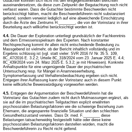
Gutachter konnten sich nicht mit den entgegenstehenden Berichten
auseinandersetzen, da diese zum Zeitpunkt der Begutachtung noch nicht
verfasst waren. Dass die Gutachter bestimmte Beschwerden nicht
berücksichtigt hätten, macht die Beschwerdeführerin nicht substanziiert
geltend, sondern verweist lediglich auf eine abweichende Einschätzung
durch die Ärzte des Zentrums H.________, die von der Vorinstanz in ihrer
Beurteilung auch willkürfrei berücksichtigt worden ist.
4.4.
Die Dauer der Exploration unterliegt grundsätzlich der Fachkenntnis
und dem Ermessensspielraum des Experten. Nach konstanter
Rechtsprechung kommt ihr allein nicht entscheidende Bedeutung zu.
Massgebend ist vielmehr, ob der Bericht inhaltlich vollständig und im
Ergebnis schlüssig ist (vgl. statt vieler: SVR 2016 IV Nr. 35 S. 109,
8C_47/2016 E. 3.2.2; Urteile 8C_318/2024 vom 23. Januar 2025 E. 4.4;
8C_439/2024 vom 24. März 2025 E. 5.3.2; je mit Hinweisen). Konkrete
Anhaltspunkte für eine ungenügende Dauer der psychiatrischen
Untersuchung resp. für Mängel in Anamneseerhebung,
Symptomerfassung und Verhaltensbeobachtung ergeben sich nicht.
Entgegen ihrer Auffassung kann der Vorinstanz auch in diesem Punkt
keine willkürliche Beweiswürdigung vorgeworfen werden.
4.5.
Entgegen der Argumentation der Beschwerdeführerin hat die
Vorinstanz das Gutachten zudem nicht durch Mutmassungen ergänzt, als
sie auf die im psychiatrischen Teilgutachten explizit erwähnten
psychosozialen Belastungsfaktoren wie die schwierige Beziehung zum
Ehemann, die angespannte finanzielle Situation und den schlechten
Gesundheitszustand verwies. Dass Dr. med. F.________ diese
Belastungen tatsachenwidrig festgestellt hätte oder diese keine
psychosozialen Belastungsfaktoren darstellen würden, macht die
Beschwerdeführerin zu Recht nicht geltend.