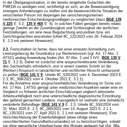
In der Übergangssituation, in der bereits eingeholte Gutachten der
PMEDA zu würdigen sind, rechtfertigt es sich, an die Beweiswürdigung
strengere Anforderungen zu stellen und die beweisrechtliche Situation der
versicherten Person mit derjenigen bei versicherungsinternen
medizinischen Entscheidungsgrundlagen zu vergleichen (dazu
BGE 139
V 225
E. 5.2;
135 V 465
E. 4). In solchen Fällen genügen bereits relativ
geringe Zweifel an der Zuverlässigkeit und Schlüssigkeit der ärztlichen
Feststellungen, um eine neue Begutachtung anzuordnen bzw. ein
Gerichtsgutachten einzuholen (Urteil 8C_122/2023 vom 26. Februar 2024
E. 2.3 mit weiteren Hinweisen).
2.2.
Festzuhalten ist ferner, dass bei einer erneuten Anmeldung zum
Leistungsbezug die Grundsätze zur Rentenrevision (vgl.
Art. 17 Abs. 1
ATSG
) analog Anwendung finden (
Art. 87 Abs. 2 und 3 IVV
;
BGE 130 V
71
E. 3.2.3). Daher ist zunächst eine anspruchsrelevante Veränderung
des Sachverhalts erforderlich; erst in einem zweiten Schritt ist der
(Renten-) Anspruch in tatsächlicher und rechtlicher Hinsicht umfassend
zu prüfen (
BGE 141 V 9
; Urteile 9C_520/2022 vom 4. Dezember 2023 E.
2.3; 8C_308/2021 vom 4. Oktober 2021 E. 3.2.1).
Für die Annahme einer anspruchserheblichen Veränderung im Sinne von
Art. 17 Abs. 1 ATSG
genügt unter medizinischen Aspekten weder eine im
Vergleich zu früheren ärztlichen Einschätzungen ungleich attestierte
Arbeitsunfähigkeit noch eine unterschiedliche diagnostische Einordnung
des geltend gemachten Leidens; massgeblich ist vielmehr eine (erheblich)
veränderte Befundlage (
BGE 141 V 9
E. 2.3; Urteile 9C_550/2024 vom
31. März 2025 E. 2.3; 9C_280/2021 vom 13. August 2021 E. 2.1.1;
9C_135/2021 vom 27. April 2021 E. 2.1 mit weiteren Hinweisen). Eine
Verschlechterung der Erwerbsfähigkeit (etwa infolge eines
verschlechterten Gesundheitszustandes) ist zu berücksichtigen, sobald
sie ohne wesentliche Unterbrechung drei Monate gedauert hat (
Art. 88a