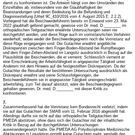
damit zu konfrontieren ist. Die Antwort hängt von den Umständen des
Einzelfalles ab, insbesondere von der Glaubhaftigkeit der
Beanstandungen und deren Bedeutung für die Befundung und
Diagnosestellung (Urteil 9C_410/2016 vom 4. August 2015 E. 2.2.2).
Vorliegend hat die Beschwerdeführerin bereits im Einwand vom 23. Mai
2022 glaubhaft geltend gemacht, gewisse von Dr. med. D.________ im
orthopädischen Teilgutachten erwähnte Untersuchungen seien nie
durchgeführt worden, und diese Rüge auch im vorinstanzlichen Verfahren
wiederholt, wobei weder die Beschwerdegegnerin noch die Vorinstanz auf
diese Rüge eingegangen sind. Der Gutachter erwähnt angebliche
Diskrepanzen zwischen dem Finger-Boden-Abstand bei Rumpfbeugen
und dem Finger-Zehen-Abstand im Langsitz ausdrücklich in Bezug auf die
Plausibilität der Beschwerden, die er verneint. Schliesslich verneint er
eine Einschränkung der Arbeitsfähigkeit in angepasster Tätigkeit unter
Anderem mit dem Hinweis auf die festgestellten Diskrepanzen. Da der
Gutachter die Resultate der bestrittenen Untersuchung ausdrücklich als
Diskrepanz erwähnt und seine Schlussfolgerungen, die
Beschwerdeführerin sei in angepasster Tätigkeit uneingeschränkt
arbeitsfähig, zum Teil darauf abstützt, wäre die Beschwerdegegnerin
gehalten gewesen, Dr. med. D.________ mit dieser Kritik zu
konfrontieren.
7.
Zusammenfassend hat die Vorinstanz kein Bundesrecht verletzt, indem
sie auf das Gutachten der SMAB vom 11. Februar 2016 abgestellt hat.
Allerdings durfte sie nicht auf das orthopädische Teilgutachten der
PMEDA abstützen, ohne dass sich der Gutachter mit der inhaltlichen
Kritik in Bezug auf die durchgeführten Untersuchungen
auseinandergesetzt hatte. Die PMEDA AG Polydisziplinäre Medizinische
Abklärungen in Liquidation erstellt keine Gutachten mehr, weshalb das