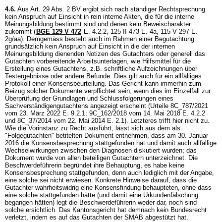
4.6.
Aus
Art. 29 Abs. 2 BV
ergibt sich nach ständiger Rechtsprechung
kein Anspruch auf Einsicht in rein interne Akten, die für die interne
Meinungsbildung bestimmt sind und denen kein Beweischarakter
zukommt (
BGE 129 V 472
E. 4.2.2, 125 II 473 E. 4a, 115 V 297 E.
2g/aa). Demgemäss besteht auch im Rahmen einer Begutachtung
grundsätzlich kein Anspruch auf Einsicht in die der internen
Meinungsbildung dienenden Notizen des Gutachters oder generell das
Gutachten vorbereitende Arbeitsunterlagen, wie Hilfsmittel für die
Erstellung eines Gutachtens, z.B. schriftliche Aufzeichnungen über
Testergebnisse oder andere Befunde. Dies gilt auch für ein allfälliges
Protokoll einer Konsensbeurteilung. Das Gericht kann immerhin zum
Beizug solcher Dokumente verpflichtet sein, wenn dies im Einzelfall zur
Überprüfung der Grundlagen und Schlussfolgerungen eines
Sachverständigengutachtens angezeigt erscheint (Urteile 8C_787/2021
vom 23. März 2022 E. 9.2.1; 9C_162/2018 vom 14. Mai 2018 E. 4.2.2
und 8C_37/2014 vom 22. Mai 2014 E. 2.1). Letzteres trifft hier nicht zu.
Wie die Vorinstanz zu Recht ausführt, lässt sich aus dem als
"Folgegutachten" betitelten Dokument entnehmen, dass am 30. Januar
2016 die Konsensbesprechung stattgefunden hat und damit auch allfällige
Wechselwirkungen zwischen den Diagnosen diskutiert wurden; das
Dokument wurde von allen beteiligen Gutachtern unterzeichnet. Die
Beschwerdeführerin begründet ihre Behauptung, es habe keine
Konsensbesprechung stattgefunden, denn auch lediglich mit der Angabe,
eine solche sei nicht erwiesen. Konkrete Hinweise darauf, dass die
Gutachter wahrheitswidrig eine Konsensfindung behaupteten, ohne dass
eine solche stattgefunden hätte (und damit eine Urkundenfälschung
begangen hätten) legt die Beschwerdeführerin weder dar, noch sind
solche ersichtlich. Das Kantonsgericht hat demnach kein Bundesrecht
verletzt, indem es auf das Gutachten der SMAB abgestützt hat.