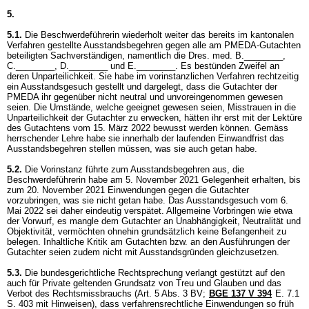
5.
5.1.
Die Beschwerdeführerin wiederholt weiter das bereits im kantonalen
Verfahren gestellte Ausstandsbegehren gegen alle am PMEDA-Gutachten
beteiligten Sachverständigen, namentlich die Dres. med. B.________,
C.________, D.________ und E.________. Es bestünden Zweifel an
deren Unparteilichkeit. Sie habe im vorinstanzlichen Verfahren rechtzeitig
ein Ausstandsgesuch gestellt und dargelegt, dass die Gutachter der
PMEDA ihr gegenüber nicht neutral und unvoreingenommen gewesen
seien. Die Umstände, welche geeignet gewesen seien, Misstrauen in die
Unparteilichkeit der Gutachter zu erwecken, hätten ihr erst mit der Lektüre
des Gutachtens vom 15. März 2022 bewusst werden können. Gemäss
herrschender Lehre habe sie innerhalb der laufenden Einwandfrist das
Ausstandsbegehren stellen müssen, was sie auch getan habe.
5.2.
Die Vorinstanz führte zum Ausstandsbegehren aus, die
Beschwerdeführerin habe am 5. November 2021 Gelegenheit erhalten, bis
zum 20. November 2021 Einwendungen gegen die Gutachter
vorzubringen, was sie nicht getan habe. Das Ausstandsgesuch vom 6.
Mai 2022 sei daher eindeutig verspätet. Allgemeine Vorbringen wie etwa
der Vorwurf, es mangle dem Gutachter an Unabhängigkeit, Neutralität und
Objektivität, vermöchten ohnehin grundsätzlich keine Befangenheit zu
belegen. Inhaltliche Kritik am Gutachten bzw. an den Ausführungen der
Gutachter seien zudem nicht mit Ausstandsgründen gleichzusetzen.
5.3.
Die bundesgerichtliche Rechtsprechung verlangt gestützt auf den
auch für Private geltenden Grundsatz von Treu und Glauben und das
Verbot des Rechtsmissbrauchs (
Art. 5 Abs. 3 BV
;
BGE 137 V 394
E. 7.1
S. 403 mit Hinweisen), dass verfahrensrechtliche Einwendungen so früh