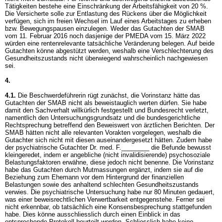
Tätigkeiten bestehe eine Einschränkung der Arbeitsfähigkeit von 20 %.
Die Versicherte solle zur Entlastung des Rückens über die Möglichkeit
verfügen, sich im freien Wechsel im Lauf eines Arbeitstages zu erheben
bzw. Bewegungspausen einzulegen. Weder das Gutachten der SMAB
vom 11. Februar 2016 noch dasjenige der PMEDA vom 15. März 2022
würden eine rentenrelevante tatsächliche Veränderung belegen. Auf beide
Gutachten könne abgestützt werden, weshalb eine Verschlechterung des
Gesundheitszustands nicht überwiegend wahrscheinlich nachgewiesen
sei.
4.
4.1.
Die Beschwerdeführerin rügt zunächst, die Vorinstanz hätte das
Gutachten der SMAB nicht als beweistauglich werten dürfen. Sie habe
damit den Sachverhalt willkürlich festgestellt und Bundesrecht verletzt,
namentlich den Untersuchungsgrundsatz und die bundesgerichtliche
Rechtsprechung betreffend den Beweiswert von ärztlichen Berichten. Der
SMAB hätten nicht alle relevanten Vorakten vorgelegen, weshalb die
Gutachter sich nicht mit diesen auseinandergesetzt hätten. Zudem habe
der psychiatrische Gutachter Dr. med. F.________ die Befunde bewusst
kleingeredet, indem er angebliche (nicht invalidisierende) psychosoziale
Belastungsfaktoren erwähne, diese jedoch nicht benenne. Die Vorinstanz
habe das Gutachten durch Mutmassungen ergänzt, indem sie auf die
Beziehung zum Ehemann vor dem Hintergrund der finanziellen
Belastungen sowie des anhaltend schlechten Gesundheitszustands
verwies. Die psychiatrische Untersuchung habe nur 80 Minuten gedauert,
was einer beweisrechtlichen Verwertbarkeit entgegenstehe. Ferner sei
nicht erkennbar, ob tatsächlich eine Konsensbesprechung stattgefunden
habe. Dies könne ausschliesslich durch einen Einblick in das
entsprechende Protokoll beurteilt werden. Schliesslich habe keine