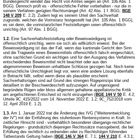
Bundesgericht wendet das Recht von Amtes wegen an (
Art. 106 Abs. 1
BGG
). Dennoch prüft es - offensichtliche Fehler vorbehalten - nur die in
seinem Verfahren gerügten Rechtsmängel (Art. 42 Abs. 1 f. BGG;
BGE
148 V 209
E. 2.2). Zudem legt es seinem Urteil den Sachverhalt
zugrunde, welchen die Vorinstanz festgestellt hat (
Art. 105 Abs. 1 BGG
),
es sei denn, die vorinstanzlichen Feststellungen seien offensichtlich
unrichtig (
Art. 97 Abs. 1 BGG
).
1.2.
Eine Sachverhaltsfeststellung oder Beweiswürdigung ist
offensichtlich unrichtig, wenn sie sich als willkürlich erweist. Bei der
Beweiswürdigung ist das der Fall, wenn das kantonale Gericht den Sinn
und die Tragweite eines Beweismittels offensichtlich falsch eingeschätzt,
ohne sachlichen Grund ein wichtiges und für den Ausgang des Verfahrens
entscheidendes Beweismittel nicht beachtet oder aus den
abgenommenen Beweisen unhaltbare Schlüsse gezogen hat. Noch keine
offensichtliche Unrichtigkeit liegt vor, wenn eine andere Lösung ebenfalls
in Betracht fällt, selbst wenn diese als plausibler erscheint.
Sachverhaltsrügen sind auf Grund des strengen Rügeprinzips klar und
detailliert in der Beschwerdeschrift aufzuzeigen. Auf ungenügend
begründete Rügen oder bloss allgemein gehaltene appellatorische Kritik
am angefochtenen Entscheid ist nicht einzugehen (
BGE 144 V 50
E. 4.2;
Urteile 9C_415/2022 vom 14. November 2022 E. 1.2; 9C_752/2018 vom
12. April 2019 E. 1.2).
1.3.
Am 1. Januar 2022 trat die Änderung des IVG ("Weiterentwicklung
der IV") mit der Einführung des stufenlosen Rentensystems in Kraft. In
zeitlicher Hinsicht sind - vorbehältlich besonderer übergangs-rechtlicher
Regelungen - grundsätzlich diejenigen Rechtssätze massgebend, die bei
Erfüllung des rechtlich zu ordnenden oder zu Rechtsfolgen führenden
Tatbestands Geltung haben (
BGE 146 V 364
E. 7.1;
144 V 210
E. 4.3.1;