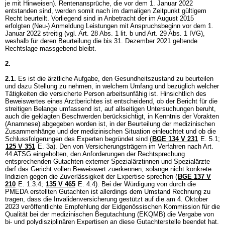
je mit Hinweisen). Rentenansprüche, die vor dem 1. Januar 2022
entstanden sind, werden somit nach im damaligen Zeitpunkt gültigem
Recht beurteilt. Vorliegend sind in Anbetracht der im August 2015
erfolgten (Neu-) Anmeldung Leistungen mit Anspruchsbeginn vor dem 1.
Januar 2022 streitig (vgl.
Art. 28 Abs. 1 lit. b und
Art. 29 Abs. 1 IVG
),
weshalb für deren Beurteilung die bis 31. Dezember 2021 geltende
Rechtslage massgebend bleibt.
2.
2.1.
Es ist die ärztliche Aufgabe, den Gesundheitszustand zu beurteilen
und dazu Stellung zu nehmen, in welchem Umfang und bezüglich welcher
Tätigkeiten die versicherte Person arbeitsunfähig ist. Hinsichtlich des
Beweiswertes eines Arztberichtes ist entscheidend, ob der Bericht für die
streitigen Belange umfassend ist, auf allseitigen Untersuchungen beruht,
auch die geklagten Beschwerden berücksichtigt, in Kenntnis der Vorakten
(Anamnese) abgegeben worden ist, in der Beurteilung der medizinischen
Zusammenhänge und der medizinischen Situation einleuchtet und ob die
Schlussfolgerungen des Experten begründet sind (
BGE 134 V 231
E. 5.1;
125 V 351
E. 3a). Den von Versicherungsträgern im Verfahren nach
Art.
44 ATSG
eingeholten, den Anforderungen der Rechtsprechung
entsprechenden Gutachten externer Spezialärztinnen und Spezialärzte
darf das Gericht vollen Beweiswert zuerkennen, solange nicht konkrete
Indizien gegen die Zuverlässigkeit der Expertise sprechen (
BGE 137 V
210
E. 1.3.4;
135 V 465
E. 4.4). Bei der Würdigung von durch die
PMEDA erstellten Gutachten ist allerdings dem Umstand Rechnung zu
tragen, dass die Invalidenversicherung gestützt auf die am 4. Oktober
2023 veröffentlichte Empfehlung der Eidgenössischen Kommission für die
Qualität bei der medizinischen Begutachtung (EKQMB) die Vergabe von
bi- und polydisziplinären Expertisen an diese Gutachterstelle beendet hat.