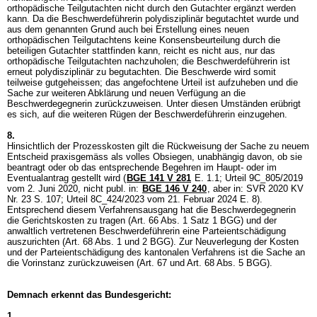
orthopädische Teilgutachten nicht durch den Gutachter ergänzt werden
kann. Da die Beschwerdeführerin polydisziplinär begutachtet wurde und
aus dem genannten Grund auch bei Erstellung eines neuen
orthopädischen Teilgutachtens keine Konsensbeurteilung durch die
beteiligen Gutachter stattfinden kann, reicht es nicht aus, nur das
orthopädische Teilgutachten nachzuholen; die Beschwerdeführerin ist
erneut polydisziplinär zu begutachten. Die Beschwerde wird somit
teilweise gutgeheissen; das angefochtene Urteil ist aufzuheben und die
Sache zur weiteren Abklärung und neuen Verfügung an die
Beschwerdegegnerin zurückzuweisen. Unter diesen Umständen erübrigt
es sich, auf die weiteren Rügen der Beschwerdeführerin einzugehen.
8.
Hinsichtlich der Prozesskosten gilt die Rückweisung der Sache zu neuem
Entscheid praxisgemäss als volles Obsiegen, unabhängig davon, ob sie
beantragt oder ob das entsprechende Begehren im Haupt- oder im
Eventualantrag gestellt wird (
BGE 141 V 281
E. 1.1; Urteil 9C_805/2019
vom 2. Juni 2020, nicht publ. in:
BGE 146 V 240
, aber in: SVR 2020 KV
Nr. 23 S. 107; Urteil 8C_424/2023 vom 21. Februar 2024 E. 8).
Entsprechend diesem Verfahrensausgang hat die Beschwerdegegnerin
die Gerichtskosten zu tragen (
Art. 66 Abs. 1 Satz 1 BGG
) und der
anwaltlich vertretenen Beschwerdeführerin eine Parteientschädigung
auszurichten (
Art. 68 Abs. 1 und 2 BGG
). Zur Neuverlegung der Kosten
und der Parteientschädigung des kantonalen Verfahrens ist die Sache an
die Vorinstanz zurückzuweisen (
Art. 67 und
Art. 68 Abs. 5 BGG
).
Demnach erkennt das Bundesgericht:
1.