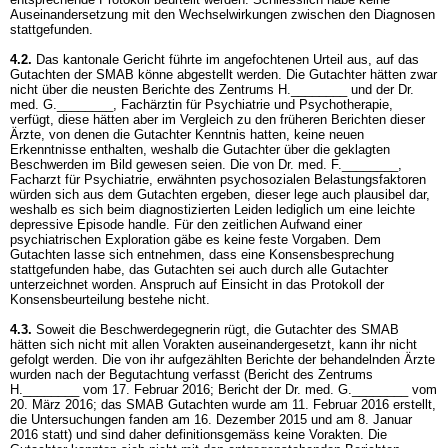
Auseinandersetzung mit den Wechselwirkungen zwischen den Diagnosen
stattgefunden.
4.2.
Das kantonale Gericht führte im angefochtenen Urteil aus, auf das
Gutachten der SMAB könne abgestellt werden. Die Gutachter hätten zwar
nicht über die neusten Berichte des Zentrums H.________ und der Dr.
med. G.________, Fachärztin für Psychiatrie und Psychotherapie,
verfügt, diese hätten aber im Vergleich zu den früheren Berichten dieser
Ärzte, von denen die Gutachter Kenntnis hatten, keine neuen
Erkenntnisse enthalten, weshalb die Gutachter über die geklagten
Beschwerden im Bild gewesen seien. Die von Dr. med. F.________,
Facharzt für Psychiatrie, erwähnten psychosozialen Belastungsfaktoren
würden sich aus dem Gutachten ergeben, dieser lege auch plausibel dar,
weshalb es sich beim diagnostizierten Leiden lediglich um eine leichte
depressive Episode handle. Für den zeitlichen Aufwand einer
psychiatrischen Exploration gäbe es keine feste Vorgaben. Dem
Gutachten lasse sich entnehmen, dass eine Konsensbesprechung
stattgefunden habe, das Gutachten sei auch durch alle Gutachter
unterzeichnet worden. Anspruch auf Einsicht in das Protokoll der
Konsensbeurteilung bestehe nicht.
4.3.
Soweit die Beschwerdegegnerin rügt, die Gutachter des SMAB
hätten sich nicht mit allen Vorakten auseinandergesetzt, kann ihr nicht
gefolgt werden. Die von ihr aufgezählten Berichte der behandelnden Ärzte
wurden nach der Begutachtung verfasst (Bericht des Zentrums
H.________ vom 17. Februar 2016; Bericht der Dr. med. G.________ vom
20. März 2016; das SMAB Gutachten wurde am 11. Februar 2016 erstellt,
die Untersuchungen fanden am 16. Dezember 2015 und am 8. Januar
2016 statt) und sind daher definitionsgemäss keine Vorakten. Die