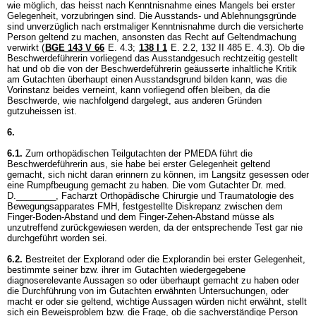
wie möglich, das heisst nach Kenntnisnahme eines Mangels bei erster
Gelegenheit, vorzubringen sind. Die Ausstands- und Ablehnungsgründe
sind unverzüglich nach erstmaliger Kenntnisnahme durch die versicherte
Person geltend zu machen, ansonsten das Recht auf Geltendmachung
verwirkt (
BGE 143 V 66
E. 4.3
;
138 I 1
E. 2.2, 132 II 485 E. 4.3). Ob die
Beschwerdeführerin vorliegend das Ausstandgesuch rechtzeitig gestellt
hat und ob die von der Beschwerdeführerin geäusserte inhaltliche Kritik
am Gutachten überhaupt einen Ausstandsgrund bilden kann, was die
Vorinstanz beides verneint, kann vorliegend offen bleiben, da die
Beschwerde, wie nachfolgend dargelegt, aus anderen Gründen
gutzuheissen ist.
6.
6.1.
Zum orthopädischen Teilgutachten der PMEDA führt die
Beschwerdeführerin aus, sie habe bei erster Gelegenheit geltend
gemacht, sich nicht daran erinnern zu können, im Langsitz gesessen oder
eine Rumpfbeugung gemacht zu haben. Die vom Gutachter Dr. med.
D.________, Facharzt Orthopädische Chirurgie und Traumatologie des
Bewegungsapparates FMH, festgestellte Diskrepanz zwischen dem
Finger-Boden-Abstand und dem Finger-Zehen-Abstand müsse als
unzutreffend zurückgewiesen werden, da der entsprechende Test gar nie
durchgeführt worden sei.
6.2.
Bestreitet der Explorand oder die Explorandin bei erster Gelegenheit,
bestimmte seiner bzw. ihrer im Gutachten wiedergegebene
diagnoserelevante Aussagen so oder überhaupt gemacht zu haben oder
die Durchführung von im Gutachten erwähnten Untersuchungen, oder
macht er oder sie geltend, wichtige Aussagen würden nicht erwähnt, stellt
sich ein Beweisproblem bzw. die Frage, ob die sachverständige Person