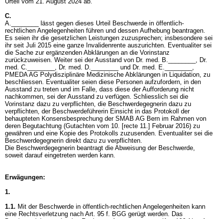
Urteil vom 21. August 2024 ab.
C.
A.________ lässt gegen dieses Urteil Beschwerde in öffentlich-
rechtlichen Angelegenheiten führen und dessen Aufhebung beantragen.
Es seien ihr die gesetzlichen Leistungen zuzusprechen; insbesondere sei
ihr seit Juli 2015 eine ganze Invalidenrente auszurichten. Eventualiter sei
die Sache zur ergänzenden Abklärungen an die Vorinstanz
zurückzuweisen. Weiter sei der Ausstand von Dr. med. B.________, Dr.
med. C.________, Dr. med. D.________ und Dr. med. E.________,
PMEDA AG Polydisziplinäre Medizinische Abklärungen in Liquidation, zu
beschliessen. Eventualiter seien diese Personen aufzufordern, in den
Ausstand zu treten und im Falle, dass diese der Aufforderung nicht
nachkommen, sei der Ausstand zu verfügen. Schliesslich sei die
Vorinstanz dazu zu verpflichten, die Beschwerdegegnerin dazu zu
verpflichten, der Beschwerdeführerin Einsicht in das Protokoll der
behaupteten Konsensbesprechung der SMAB AG Bern im Rahmen von
deren Begutachtung (Gutachten vom 10. [recte 11.] Februar 2016) zu
gewähren und eine Kopie des Protokolls zuzusenden. Eventualiter sei die
Beschwerdegegnerin direkt dazu zu verpflichten.
Die Beschwerdegegnerin beantragt die Abweisung der Beschwerde,
soweit darauf eingetreten werden kann.
Erwägungen:
1.
1.1.
Mit der Beschwerde in öffentlich-rechtlichen Angelegenheiten kann
eine Rechtsverletzung nach Art. 95 f. BGG gerügt werden. Das