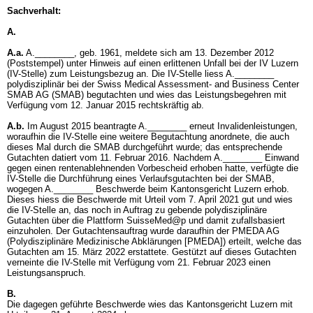
Sachverhalt:
A.
A.a.
A.________, geb. 1961, meldete sich am 13. Dezember 2012
(Poststempel) unter Hinweis auf einen erlittenen Unfall bei der IV Luzern
(IV-Stelle) zum Leistungsbezug an. Die IV-Stelle liess A.________
polydisziplinär bei der Swiss Medical Assessment- and Business Center
SMAB AG (SMAB) begutachten und wies das Leistungsbegehren mit
Verfügung vom 12. Januar 2015 rechtskräftig ab.
A.b.
Im August 2015 beantragte A.________ erneut Invalidenleistungen,
woraufhin die IV-Stelle eine weitere Begutachtung anordnete, die auch
dieses Mal durch die SMAB durchgeführt wurde; das entsprechende
Gutachten datiert vom 11. Februar 2016. Nachdem A.________ Einwand
gegen einen rentenablehnenden Vorbescheid erhoben hatte, verfügte die
IV-Stelle die Durchführung eines Verlaufsgutachten bei der SMAB,
wogegen A.________ Beschwerde beim Kantonsgericht Luzern erhob.
Dieses hiess die Beschwerde mit Urteil vom 7. April 2021 gut und wies
die IV-Stelle an, das noch in Auftrag zu gebende polydisziplinäre
Gutachten über die Plattform SuisseMed@p und damit zufallsbasiert
einzuholen. Der Gutachtensauftrag wurde daraufhin der PMEDA AG
(Polydisziplinäre Medizinische Abklärungen [PMEDA]) erteilt, welche das
Gutachten am 15. März 2022 erstattete. Gestützt auf dieses Gutachten
verneinte die IV-Stelle mit Verfügung vom 21. Februar 2023 einen
Leistungsanspruch.
B.
Die dagegen geführte Beschwerde wies das Kantonsgericht Luzern mit