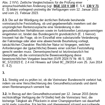
Abs. 2 IVV
). Zeitliche Vergleichsbasis für die Prüfung einer
anspruchserheblichen Änderung (vgl.
BGE 133 V 108
E. 5.4;
130 V 71
E. 3) bilden vorliegend unstreitig die Verfügungen vom 12. Januar 2015
und vom 21. Februar 2023.
2.3.
Die auf der Würdigung der ärztlichen Befunde beruhende
vorinstanzliche Feststellung, ob und gegebenenfalls inwiefern seit der
ursprünglichen Rentenzusprache eine Veränderung in den
gesundheitlichen Verhältnissen sowie im funktionellen Leistungsvermögen
eingetreten ist, bindet das Bundesgericht grundsätzlich (E. 1 hiervor).
Insoweit hat die Frage, ob im Einzelfall eine substanzielle Veränderung
der Faktenlage oder aber eine abweichende Beurteilung vorliegt,
tatsächlichen Charakter. Rechtlicher Natur ist hingegen, welchen
Anforderungen der (gutachtliche) Beweis einer solchen Feststellung
gerecht werden muss. Dementsprechend ist letztinstanzlich frei
überprüfbar, ob die vorinstanzliche Beweiswürdigung diese
beweisrechtlichen Vorgaben beachtet (SVR 2024 IV Nr. 46 S. 158,
9C_572/2023 E. 2.4 mit Hinweis auf Urteil 8C_29/2014 vom 25. Juni 2014
E. 4.2).
3.
3.1.
Streitig und zu prüfen ist, ob die Vorinstanz Bundesrecht verletzt hat,
indem sie eine Verschlechterung des Gesundheitszustands und damit
einen Rentenanspruch verneint hat.
3.2.
In Bezug auf den Gesundheitszustand per 12. Januar 2015 (letzte
rechtskräftige Verfügung der IV-Stelle) hielt die Vorinstanz fest, die
bisherige Tätigkeit als Pflückerin in einer Champignonfarm sei dauerhaft
nicht mehr zumutbar. Für leichte und überwiegend sitzend auszuübende