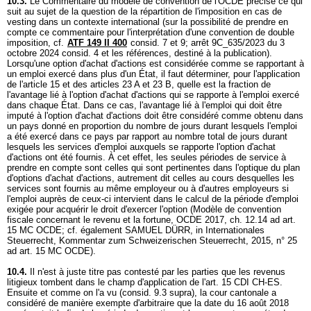
10.3.
Le Commentaire du modèle de convention de l'OCDE précise ce qui
suit au sujet de la question de la répartition de l'imposition en cas de
vesting dans un contexte international (sur la possibilité de prendre en
compte ce commentaire pour l'interprétation d'une convention de double
imposition, cf.
ATF 149 II 400
consid. 7 et 9; arrêt 9C_635/2023 du 3
octobre 2024 consid. 4 et les références, destiné à la publication).
Lorsqu'une option d'achat d'actions est considérée comme se rapportant à
un emploi exercé dans plus d'un État, il faut déterminer, pour l'application
de l'article 15 et des articles 23 A et 23 B, quelle est la fraction de
l'avantage lié à l'option d'achat d'actions qui se rapporte à l'emploi exercé
dans chaque État. Dans ce cas, l'avantage lié à l'emploi qui doit être
imputé à l'option d'achat d'actions doit être considéré comme obtenu dans
un pays donné en proportion du nombre de jours durant lesquels l'emploi
a été exercé dans ce pays par rapport au nombre total de jours durant
lesquels les services d'emploi auxquels se rapporte l'option d'achat
d'actions ont été fournis. À cet effet, les seules périodes de service à
prendre en compte sont celles qui sont pertinentes dans l'optique du plan
d'options d'achat d'actions, autrement dit celles au cours desquelles les
services sont fournis au même employeur ou à d'autres employeurs si
l'emploi auprès de ceux-ci intervient dans le calcul de la période d'emploi
exigée pour acquérir le droit d'exercer l'option (Modèle de convention
fiscale concernant le revenu et la fortune, OCDE 2017, ch. 12.14 ad art.
15 MC OCDE; cf. également SAMUEL DÜRR, in Internationales
Steuerrecht, Kommentar zum Schweizerischen Steuerrecht, 2015, n° 25
ad art. 15 MC OCDE).
10.4.
Il n'est à juste titre pas contesté par les parties que les revenus
litigieux tombent dans le champ d'application de l'
art. 15 CDI CH-ES
.
Ensuite et comme on l'a vu (consid. 9.3 supra), la cour cantonale a
considéré de manière exempte d'arbitraire que la date du 16 août 2018