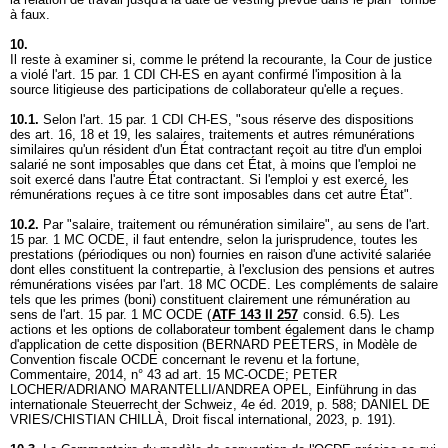
à faux.
10.
Il reste à examiner si, comme le prétend la recourante, la Cour de justice
a violé l'
art. 15 par. 1 CDI CH-ES
en ayant confirmé l'imposition à la
source litigieuse des participations de collaborateur qu'elle a reçues.
10.1.
Selon l'
art. 15 par. 1 CDI CH-ES
, "sous réserve des dispositions
des art. 16, 18 et 19, les salaires, traitements et autres rémunérations
similaires qu'un résident d'un État contractant reçoit au titre d'un emploi
salarié ne sont imposables que dans cet État, à moins que l'emploi ne
soit exercé dans l'autre État contractant. Si l'emploi y est exercé, les
rémunérations reçues à ce titre sont imposables dans cet autre État".
10.2.
Par "salaire, traitement ou rémunération similaire", au sens de l'art.
15 par. 1 MC OCDE, il faut entendre, selon la jurisprudence, toutes les
prestations (périodiques ou non) fournies en raison d'une activité salariée
dont elles constituent la contrepartie, à l'exclusion des pensions et autres
rémunérations visées par l'art. 18 MC OCDE. Les compléments de salaire
tels que les primes (boni) constituent clairement une rémunération au
sens de l'art. 15 par. 1 MC OCDE (
ATF 143 II 257
consid. 6.5). Les
actions et les options de collaborateur tombent également dans le champ
d'application de cette disposition (BERNARD PEETERS, in Modèle de
Convention fiscale OCDE concernant le revenu et la fortune,
Commentaire, 2014, n° 43 ad art. 15 MC-OCDE; PETER
LOCHER/ADRIANO MARANTELLI/ANDREA OPEL, Einführung in das
internationale Steuerrecht der Schweiz, 4e éd. 2019, p. 588; DANIEL DE
VRIES/CHISTIAN CHILLÀ, Droit fiscal international, 2023, p. 191).