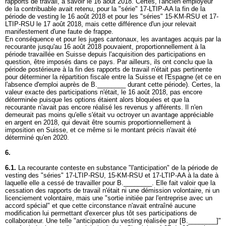
rapports de travail, à savoir le 16 août 2018. Certes, l'ancien employeur
de la contribuable avait retenu, pour la "série" 17-LTIP-AA la fin de la
période de vesting le 16 août 2018 et pour les "séries" 15-KM-RSU et 17-
LTIP-RSU le 17 août 2018, mais cette différence d'un jour relevait
manifestement d'une faute de frappe.
En conséquence et pour les juges cantonaux, les avantages acquis par la
recourante jusqu'au 16 août 2018 pouvaient, proportionnellement à la
période travaillée en Suisse depuis l'acquisition des participations en
question, être imposés dans ce pays. Par ailleurs, ils ont conclu que la
période postérieure à la fin des rapports de travail n'était pas pertinente
pour déterminer la répartition fiscale entre la Suisse et l'Espagne (et ce en
l'absence d'emploi auprès de B.________ durant cette période). Certes, la
valeur exacte des participations n'était, le 16 août 2018, pas encore
déterminée puisque les options étaient alors bloquées et que la
recourante n'avait pas encore réalisé les revenus y afférents. Il n'en
demeurait pas moins qu'elle s'était vu octroyer un avantage appréciable
en argent en 2018, qui devait être soumis proportionnellement à
imposition en Suisse, et ce même si le montant précis n'avait été
déterminé qu'en 2020.
6.
6.1.
La recourante conteste en substance "l'anticipation" de la période de
vesting des "séries" 17-LTIP-RSU, 15-KM-RSU et 17-LTIP-AA à la date à
laquelle elle a cessé de travailler pour B.________. Elle fait valoir que la
cessation des rapports de travail n'était ni une démission volontaire, ni un
licenciement volontaire, mais une "sortie initiée par l'entreprise avec un
accord spécial" et que cette circonstance n'avait entraîné aucune
modification lui permettant d'exercer plus tôt ses participations de
collaborateur. Une telle "anticipation du vesting réalisée par [B.________]"