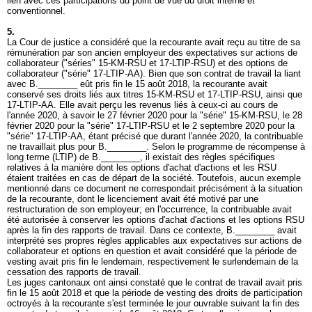
lien avec ces participations du point de vue du droit interne et
conventionnel.
5.
La Cour de justice a considéré que la recourante avait reçu au titre de sa
rémunération par son ancien employeur des expectatives sur actions de
collaborateur ("séries" 15-KM-RSU et 17-LTIP-RSU) et des options de
collaborateur ("série" 17-LTIP-AA). Bien que son contrat de travail la liant
avec B.________ eût pris fin le 15 août 2018, la recourante avait
conservé ses droits liés aux titres 15-KM-RSU et 17-LTIP-RSU, ainsi que
17-LTIP-AA. Elle avait perçu les revenus liés à ceux-ci au cours de
l'année 2020, à savoir le 27 février 2020 pour la "série" 15-KM-RSU, le 28
février 2020 pour la "série" 17-LTIP-RSU et le 2 septembre 2020 pour la
"série" 17-LTIP-AA, étant précisé que durant l'année 2020, la contribuable
ne travaillait plus pour B.________. Selon le programme de récompense à
long terme (LTIP) de B.________, il existait des règles spécifiques
relatives à la manière dont les options d'achat d'actions et les RSU
étaient traitées en cas de départ de la société. Toutefois, aucun exemple
mentionné dans ce document ne correspondait précisément à la situation
de la recourante, dont le licenciement avait été motivé par une
restructuration de son employeur; en l'occurrence, la contribuable avait
été autorisée à conserver les options d'achat d'actions et les options RSU
après la fin des rapports de travail. Dans ce contexte, B.________ avait
interprété ses propres règles applicables aux expectatives sur actions de
collaborateur et options en question et avait considéré que la période de
vesting avait pris fin le lendemain, respectivement le surlendemain de la
cessation des rapports de travail.
Les juges cantonaux ont ainsi constaté que le contrat de travail avait pris
fin le 15 août 2018 et que la période de vesting des droits de participation
octroyés à la recourante s'est terminée le jour ouvrable suivant la fin des