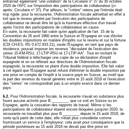
entraînait également "une violation" de la Circulaire n° 37 du 30 octobre
2020 de l'AFC sur l'imposition des participations de collaborateur (ci-
après: Circulaire n° 37). Par ailleurs, le "critère" retenu par l'intimée était
trop rigide: pour la recourante, l'Administration fiscale admettait en effet à
tort que le revenu généré par l'exécution des participations de
collaborateur ne devait être lié qu'à la fourniture effective d'un travail
après l'octroi des participations de collaborateur en cause.
En outre, la recourante fait valoir qu'en application de l'art. 15 de la
Convention du 26 avril 1966 entre la Suisse et l'Espagne en vue d'éviter
les doubles impositions en matière d'impôts sur le revenu et sur la fortune
(CDI CH-ES; RS 0.672.933.21), seule l'Espagne, en tant que pays de
résidence, pouvait imposer les revenus "découlant de l'exécution des
séries 15-KM-RSU, 17-LTIP-RSU et 17-LTIP-AA". Tout en invitant le
Tribunal fédéral à télécharger une copie de sa déclaration d'impôt
espagnole et en se référant aux directives de l'Administration fiscale
espagnole, la recourante se plaint d'une double imposition. Elle fait valoir
à cet égard que l'Espagne aurait refusé d'éliminer la double imposition par
une prise en compte de l'impôt à la source payé en Suisse, au motif que
la part des revenus du travail générés entre le 15 août 2018 et l'exécution
des "séries" ne correspondrait pas à un emploi exercé dans ce dernier
pays.
6.2.
Pour l'Administration fiscale, la recourante n'avait en substance plus
fourni aucune activité pour B.________, que ce soit en Suisse ou en
Espagne, après la cessation des rapports de travail. Même si les
participations de collaborateur étaient encore bloquées jusqu'en 2020, la
recourante ne travaillait plus pour B.________ depuis le 15 août 2018, de
sorte qu'à partir de cette date, elle n'était plus considérée comme
fournissant un service à l'employeur; cela avait pour conséquence que la
période postérieure au 15 août 2018 ne devait pas être prise en