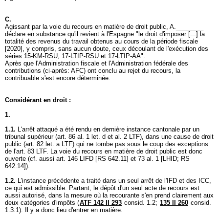
C.
Agissant par la voie du recours en matière de droit public, A.________
déclare en substance qu'il revient à l'Espagne "le droit d'imposer [...] la
totalité des revenus du travail obtenus au cours de la période fiscale
[2020], y compris, sans aucun doute, ceux découlant de l'exécution des
séries 15-KM-RSU, 17-LTIP-RSU et 17-LTIP-AA".
Après que l'Administration fiscale et l'Administration fédérale des
contributions (ci-après: AFC) ont conclu au rejet du recours, la
contribuable s'est encore déterminée.
Considérant en droit :
1.
1.1.
L'arrêt attaqué a été rendu en dernière instance cantonale par un
tribunal supérieur (
art. 86 al. 1 let
. d et al. 2 LTF), dans une cause de droit
public (
art. 82 let. a LTF
) qui ne tombe pas sous le coup des exceptions
de l'
art. 83 LTF
. La voie du recours en matière de droit public est donc
ouverte (cf. aussi
art. 146 LIFD
[RS 642.11] et 73 al. 1 [LHID; RS
642.14]).
1.2.
L'instance précédente a traité dans un seul arrêt de l'IFD et des ICC,
ce qui est admissible. Partant, le dépôt d'un seul acte de recours est
aussi autorisé, dans la mesure où la recourante s'en prend clairement aux
deux catégories d'impôts (
ATF 142 II 293
consid. 1.2;
135 II 260
consid.
1.3.1). Il y a donc lieu d'entrer en matière.