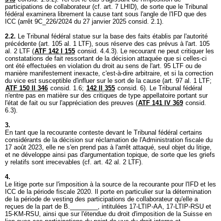
participations de collaborateur (cf.
art. 7 LHID
), de sorte que le Tribunal
fédéral examinera librement la cause tant sous l'angle de l'IFD que des
ICC (arrêt 9C_226/2024 du 27 janvier 2025 consid. 2.1).
2.2.
Le Tribunal fédéral statue sur la base des faits établis par l'autorité
précédente (
art. 105 al. 1 LTF
), sous réserve des cas prévus à l'
art. 105
al. 2 LTF
(
ATF 142 I 155
consid. 4.4.3). Le recourant ne peut critiquer les
constatations de fait ressortant de la décision attaquée que si celles-ci
ont été effectuées en violation du droit au sens de l'
art. 95 LTF
ou de
manière manifestement inexacte, c'est-à-dire arbitraire, et si la correction
du vice est susceptible d'influer sur le sort de la cause (
art. 97 al. 1 LTF
;
ATF 150 II 346
consid. 1.6;
142 II 355
consid. 6). Le Tribunal fédéral
n'entre pas en matière sur des critiques de type appellatoire portant sur
l'état de fait ou sur l'appréciation des preuves (
ATF 141 IV 369
consid.
6.3).
3.
En tant que la recourante conteste devant le Tribunal fédéral certains
considérants de la décision sur réclamation de l'Administration fiscale du
17 août 2023, elle ne s'en prend pas à l'arrêt attaqué, seul objet du litige,
et ne développe ainsi pas d'argumentation topique, de sorte que les griefs
y relatifs sont irrecevables (cf.
art. 42 al. 2 LTF
).
4.
Le litige porte sur l'imposition à la source de la recourante pour l'IFD et les
ICC de la période fiscale 2020. Il porte en particulier sur la détermination
de la période de vesting des participations de collaborateur qu'elle a
reçues de la part de B.________, intitulées 17-LTIP-AA, 17-LTIP-RSU et
15-KM-RSU, ainsi que sur l'étendue du droit d'imposition de la Suisse en