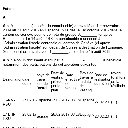
Faits :
A.
A.a.
A.________ (ci-après: la contribuable) a travaillé du 1er novembre
2009 au 31 août 2016 en Espagne, puis dès le 1er octobre 2016 dans le
canton de Genève pour le compte du groupe B.________ (ci-après:
B.________). Le 14 août 2018, la contribuable a annoncé à
l'Administration fiscale cantonale du canton de Genève (ci-après:
l'Administration fiscale) son départ de Suisse à destination de l'Espagne.
Son contrat de travail avec B.________ a pris fin le 15 août 2018.
A.b.
Selon un document établi par B.________, A.________ a bénéficié
notamment des participations de collaborateur suivantes:
Date de
Pays de
revenu
pays de
Date
Date de
vesting
travail à
total lors
Désignation
date
travail
effective
réalisation
prévue
la date
de la
octroi
lors de
de
du revenu
par le
de
résiliation
l'octroi
vesting
plan
vesting
15-KM-
27.02.15
Espagne
27.02.20
17.08.18
Espagne
27.02.20
(...)
RSU
17-LTIP-
28.02.17
28.02.20
17.08.18
Espagne
Suisse
28.02.20
(...)
RSU