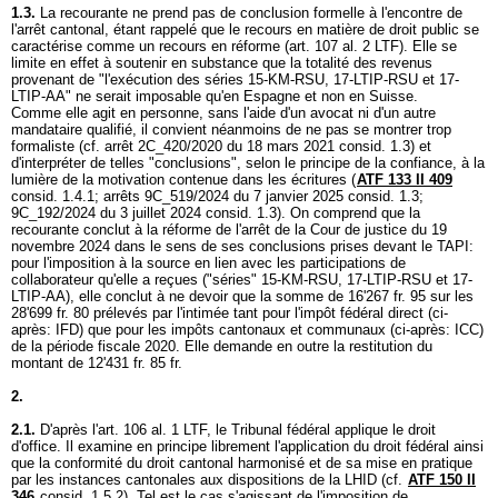
1.3.
La recourante ne prend pas de conclusion formelle à l'encontre de
l'arrêt cantonal, étant rappelé que le recours en matière de droit public se
caractérise comme un recours en réforme (
art. 107 al. 2 LTF
). Elle se
limite en effet à soutenir en substance que la totalité des revenus
provenant de "l'exécution des séries 15-KM-RSU, 17-LTIP-RSU et 17-
LTIP-AA" ne serait imposable qu'en Espagne et non en Suisse.
Comme elle agit en personne, sans l'aide d'un avocat ni d'un autre
mandataire qualifié, il convient néanmoins de ne pas se montrer trop
formaliste (cf. arrêt 2C_420/2020 du 18 mars 2021 consid. 1.3) et
d'interpréter de telles "conclusions", selon le principe de la confiance, à la
lumière de la motivation contenue dans les écritures (
ATF 133 II 409
consid. 1.4.1; arrêts 9C_519/2024 du 7 janvier 2025 consid. 1.3;
9C_192/2024 du 3 juillet 2024 consid. 1.3). On comprend que la
recourante conclut à la réforme de l'arrêt de la Cour de justice du 19
novembre 2024 dans le sens de ses conclusions prises devant le TAPI:
pour l'imposition à la source en lien avec les participations de
collaborateur qu'elle a reçues ("séries" 15-KM-RSU, 17-LTIP-RSU et 17-
LTIP-AA), elle conclut à ne devoir que la somme de 16'267 fr. 95 sur les
28'699 fr. 80 prélevés par l'intimée tant pour l'impôt fédéral direct (ci-
après: IFD) que pour les impôts cantonaux et communaux (ci-après: ICC)
de la période fiscale 2020. Elle demande en outre la restitution du
montant de 12'431 fr. 85 fr.
2.
2.1.
D'après l'
art. 106 al. 1 LTF
, le Tribunal fédéral applique le droit
d'office. Il examine en principe librement l'application du droit fédéral ainsi
que la conformité du droit cantonal harmonisé et de sa mise en pratique
par les instances cantonales aux dispositions de la LHID (cf.
ATF 150 II
346
consid. 1.5.2). Tel est le cas s'agissant de l'imposition de