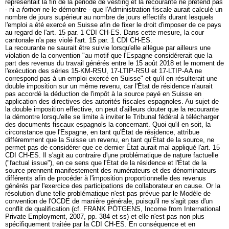
représentait la fin de la période de vesting et la recourante ne prétend pas
- ni
a fortiori
ne le démontre - que l'Administration fiscale aurait calculé un
nombre de jours supérieur au nombre de jours effectifs durant lesquels
l'emploi a été exercé en Suisse afin de fixer le droit d'imposer de ce pays
au regard de l'
art. 15 par. 1 CDI CH-ES
. Dans cette mesure, la cour
cantonale n'a pas violé l'
art. 15 par. 1 CDI CH-ES
.
La recourante ne saurait être suivie lorsqu'elle allègue par ailleurs une
violation de la convention "au motif que l'Espagne considérerait que la
part des revenus du travail générés entre le 15 août 2018 et le moment de
l'exécution des séries 15-KM-RSU, 17-LTIP-RSU et 17-LTIP-AA ne
correspond pas à un emploi exercé en Suisse" et qu'il en résulterait une
double imposition sur un même revenu, car l'État de résidence n'aurait
pas accordé la déduction de l'impôt à la source payé en Suisse en
application des directives des autorités fiscales espagnoles. Au sujet de
la double imposition effective, on peut d'ailleurs douter que la recourante
la démontre lorsqu'elle se limite à inviter le Tribunal fédéral à télécharger
des documents fiscaux espagnols la concernant. Quoi qu'il en soit, la
circonstance que l'Espagne, en tant qu'État de résidence, attribue
différemment que la Suisse un revenu, en tant qu'État de la source, ne
permet pas de considérer que ce dernier État aurait mal appliqué l'
art. 15
CDI CH-ES
. Il s'agit au contraire d'une problématique de nature factuelle
("factual issue"), en ce sens que l'État de la résidence et l'État de la
source prennent manifestement des numérateurs et des dénominateurs
différents afin de procéder à l'imposition proportionnelle des revenus
générés par l'exercice des participations de collaborateur en cause. Or la
résolution d'une telle problématique n'est pas prévue par le Modèle de
convention de l'OCDE de manière générale, puisqu'il ne s'agit pas d'un
conflit de qualification (cf. FRANK PÖTGENS, Income from International
Private Employment, 2007, pp. 384 et ss) et elle n'est pas non plus
spécifiquement traitée par la CDI CH-ES. En conséquence et en