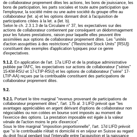
de collaborateur proprement dites les actions, les bons de jouissance, les
bons de participation, les parts sociales et toute autre participation que
l'employeur, la société mère ou une autre société du groupe offre au
collaborateur (let. a) et les options donnant droit à l'acquisition de
participations citées à la let. a (let. b).
Selon le ch. 2.3.1.3 de la Circulaire n° 37, les expectatives sur des
actions de collaborateur contiennent par conséquent un dédommagement
pour les futures prestations, raison pour laquelle elles peuvent être
assimilées aux options de collaborateur proprement dites. Les "unités
d'action assujetties à des restrictions" ("Restricted Stock Units" [RSU])
constituent des exemples d'application typiques pour ce genre
d'expectatives.
9.1.2.
En application de l'
art. 17a LIFD
et de la pratique administrative
publiée par l'AFC, les expectatives sur actions de collaborateur ("séries"
15-KM-RSU et 17-LTIP-RSU) et les options de collaborateur ("série" 17-
LTIP-AA) reçues par la contribuable constituent des participations de
collaborateur proprement dites.
9.2.
9.2.1.
Portant le titre marginal "revenus provenant de participations de
collaborateur proprement dites", l'
art. 17b al. 3 LIFD
prévoit que "les
avantages appréciables en argent dérivant d'options de collaborateur non
négociables ou non cotées en bourse sont imposés au moment de
l'exercice des options. La prestation imposable est égale à la valeur
vénale de l'action moins le prix d'exercice".
Sous le titre marginal "imposition proportionnelle", l'
art. 17d LIFD
prévoit
que "si le contribuable n'était ni domicilié ni en séjour en Suisse au regard
du droit fiscal pendant tout l'intervalle entre l'acquisition et la naissance