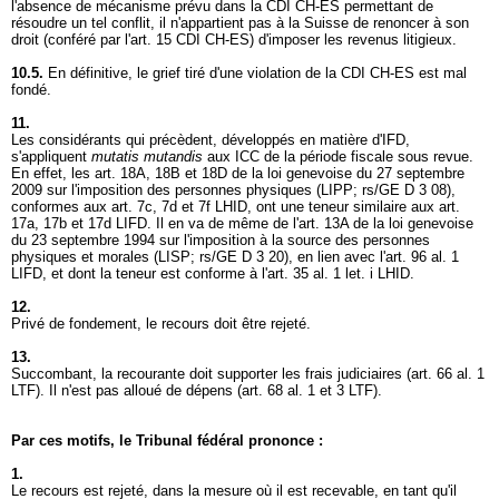
l'absence de mécanisme prévu dans la CDI CH-ES permettant de
résoudre un tel conflit, il n'appartient pas à la Suisse de renoncer à son
droit (conféré par l'
art. 15 CDI CH-ES
) d'imposer les revenus litigieux.
10.5.
En définitive, le grief tiré d'une violation de la CDI CH-ES est mal
fondé.
11.
Les considérants qui précèdent, développés en matière d'IFD,
s'appliquent
mutatis mutandis
aux ICC de la période fiscale sous revue.
En effet, les art. 18A, 18B et 18D de la loi genevoise du 27 septembre
2009 sur l'imposition des personnes physiques (LIPP; rs/GE D 3 08),
conformes aux
art. 7c, 7d et 7f LHID
, ont une teneur similaire aux
art.
17a, 17b et 17d LIFD
. Il en va de même de l'art. 13A de la loi genevoise
du 23 septembre 1994 sur l'imposition à la source des personnes
physiques et morales (LISP; rs/GE D 3 20), en lien avec l'
art. 96 al. 1
LIFD
, et dont la teneur est conforme à l'
art. 35 al. 1 let. i LHID
.
12.
Privé de fondement, le recours doit être rejeté.
13.
Succombant, la recourante doit supporter les frais judiciaires (
art. 66 al. 1
LTF
). Il n'est pas alloué de dépens (
art. 68 al. 1 et 3 LTF
).
Par ces motifs, le Tribunal fédéral prononce :
1.
Le recours est rejeté, dans la mesure où il est recevable, en tant qu'il