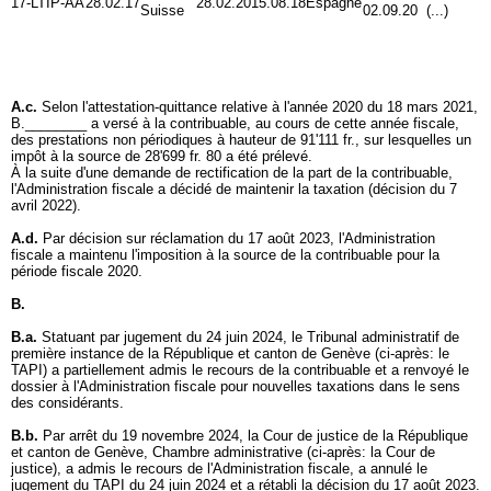
17-LTIP-AA
28.02.17
28.02.20
15.08.18
Espagne
Suisse
02.09.20
(...)
A.c.
Selon l'attestation-quittance relative à l'année 2020 du 18 mars 2021,
B.________ a versé à la contribuable, au cours de cette année fiscale,
des prestations non périodiques à hauteur de 91'111 fr., sur lesquelles un
impôt à la source de 28'699 fr. 80 a été prélevé.
À la suite d'une demande de rectification de la part de la contribuable,
l'Administration fiscale a décidé de maintenir la taxation (décision du 7
avril 2022).
A.d.
Par décision sur réclamation du 17 août 2023, l'Administration
fiscale a maintenu l'imposition à la source de la contribuable pour la
période fiscale 2020.
B.
B.a.
Statuant par jugement du 24 juin 2024, le Tribunal administratif de
première instance de la République et canton de Genève (ci-après: le
TAPI) a partiellement admis le recours de la contribuable et a renvoyé le
dossier à l'Administration fiscale pour nouvelles taxations dans le sens
des considérants.
B.b.
Par arrêt du 19 novembre 2024, la Cour de justice de la République
et canton de Genève, Chambre administrative (ci-après: la Cour de
justice), a admis le recours de l'Administration fiscale, a annulé le
jugement du TAPI du 24 juin 2024 et a rétabli la décision du 17 août 2023.