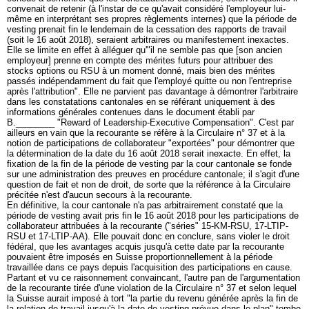
convenait de retenir (à l'instar de ce qu'avait considéré l'employeur lui-
même en interprétant ses propres règlements internes) que la période de
vesting prenait fin le lendemain de la cessation des rapports de travail
(soit le 16 août 2018), seraient arbitraires ou manifestement inexactes.
Elle se limite en effet à alléguer qu'"il ne semble pas que [son ancien
employeur] prenne en compte des mérites futurs pour attribuer des
stocks options ou RSU à un moment donné, mais bien des mérites
passés indépendamment du fait que l'employé quitte ou non l'entreprise
après l'attribution". Elle ne parvient pas davantage à démontrer l'arbitraire
dans les constatations cantonales en se référant uniquement à des
informations générales contenues dans le document établi par
B.________ "Reward of Leadership-Executive Compensation". C'est par
ailleurs en vain que la recourante se réfère à la Circulaire n° 37 et à la
notion de participations de collaborateur "exportées" pour démontrer que
la détermination de la date du 16 août 2018 serait inexacte. En effet, la
fixation de la fin de la période de vesting par la cour cantonale se fonde
sur une administration des preuves en procédure cantonale; il s'agit d'une
question de fait et non de droit, de sorte que la référence à la Circulaire
précitée n'est d'aucun secours à la recourante.
En définitive, la cour cantonale n'a pas arbitrairement constaté que la
période de vesting avait pris fin le 16 août 2018 pour les participations de
collaborateur attribuées à la recourante ("séries" 15-KM-RSU, 17-LTIP-
RSU et 17-LTIP-AA). Elle pouvait donc en conclure, sans violer le droit
fédéral, que les avantages acquis jusqu'à cette date par la recourante
pouvaient être imposés en Suisse proportionnellement à la période
travaillée dans ce pays depuis l'acquisition des participations en cause.
Partant et vu ce raisonnement convaincant, l'autre pan de l'argumentation
de la recourante tirée d'une violation de la Circulaire n° 37 et selon lequel
la Suisse aurait imposé à tort "la partie du revenu générée après la fin de
la relation de travail jusqu'à la date de vesting prévue dans le plan" tombe