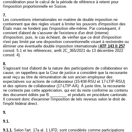
considération pour le calcul de la période de référence à retenir pour
l'imposition proportionnelle en Suisse.
7.
Les conventions internationales en matière de double imposition ne
contiennent que des règles visant à limiter les pouvoirs d'imposition des
États mais ne fondent pas l'imposition elle-même. Par conséquent, il
convient d'abord de s'assurer de l'existence d'un droit (interne)
d'imposition, puis, le cas échéant, de vérifier que ce droit d'imposition
n'est pas limité par une disposition conventionnelle visant à restreindre ou
éliminer une éventuelle double imposition internationale (
ATF 143 II 257
consid. 5.1 et les références; arrêt 2C_365/2021 du 13 décembre 2022
consid. 4).
8.
S'agissant tout d'abord de la nature des participations de collaborateur en
cause, on rappellera que la Cour de justice a considéré que la recourante
avait reçu au titre de rémunération de son ancien employeur des
expectatives sur actions de collaborateur (15-KM-RSU et 17-LTIP-RSU)
et des options de collaborateur (17-LTIP-AA). À juste titre, la recourante
ne conteste pas cette appréciation, qui est du reste conforme au contenu
des document édités par B.________ et produits en procédure cantonale.
Il convient donc d'examiner l'imposition de tels revenus selon le droit de
l'impôt fédéral direct.
9.
9.1.
9.1.1.
Selon l'
art. 17a al. 1 LIFD
, sont considérés comme participations